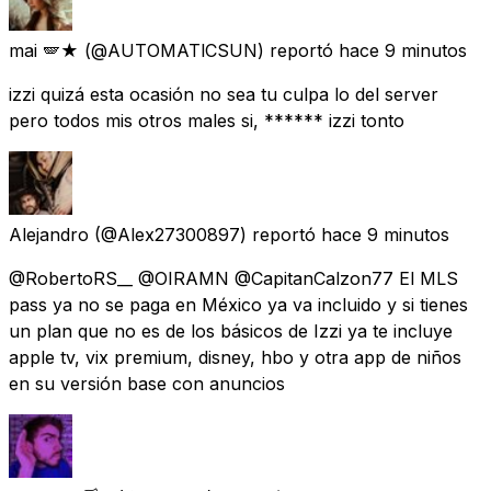
mai 🪽★
(@AUTOMATlCSUN) reportó
hace 9 minutos
izzi quizá esta ocasión no sea tu culpa lo del server
pero todos mis otros males si, ****** izzi tonto
Alejandro
(@Alex27300897) reportó
hace 9 minutos
@RobertoRS__ @OIRAMN @CapitanCalzon77 El MLS
pass ya no se paga en México ya va incluido y si tienes
un plan que no es de los básicos de Izzi ya te incluye
apple tv, vix premium, disney, hbo y otra app de niños
en su versión base con anuncios