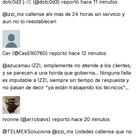
dotc0d3 🏳️‍⚧️
(@dotc0d3) reportó
hace 11 minutos
@izzi_mx callense alv mas de 24 horas sin servicio y
aun no lo reestablecen
Cer
(@CesER0780) reportó
hace 12 minutos
@azucenau IZZI, simplemente no atiende a los clientes,
y se parecen a una horda que gobierna... Ninguna falla
es imputable a IZZI, siempre sin tiempo de respuesta y
no pasan de decir "ya están trabajando los técnicos"...
Ivonne
(@arrobaivs) reportó
hace 20 minutos
@TELMEXSoluciona @izzi_mx Ustedes cállense que no