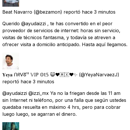
Beat Navarro
(@bezamon) reportó
hace 3 minutos
Querido @ayudaizzi , te has convertido en el peor
proveedor de servicios de internet: horas sin servicio,
visitas de técnicos fantasma, y todavía se atreven a
ofrecer visita a domicilio anticipado. Hasta aquí llegamos.
𝐘𝐞𝐲𝐚 ᑎᖇᐯᘔ¹¹ 𝕍𝕀ℙ 𝕆𝕥𝟝 😺❤️🇲🇽❤️✨️
(@YeyaNarvaezJ)
reportó
hace 3 minutos
@ayudaizzi @izzi_mx Ya no la friegan desde las 11 am
sin Internet ni teléfono, por una falla que según ustedes
quedaba resuelta en máximo 4 hrs, pero para cobrar
luego luego, se agarran el dinero.