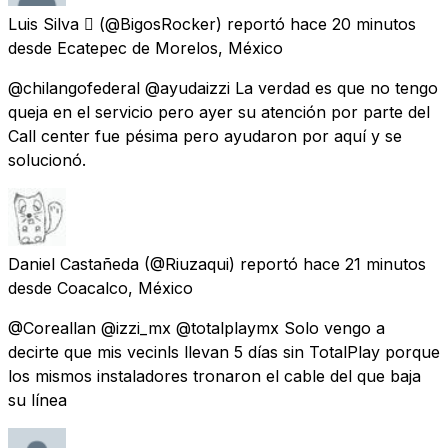
Luis Silva 
(@BigosRocker) reportó
hace 20 minutos
desde
Ecatepec de Morelos, México
@chilangofederal @ayudaizzi La verdad es que no tengo
queja en el servicio pero ayer su atención por parte del
Call center fue pésima pero ayudaron por aquí y se
solucionó.
Daniel Castañeda
(@Riuzaqui) reportó
hace 21 minutos
desde
Coacalco, México
@Coreallan @izzi_mx @totalplaymx Solo vengo a
decirte que mis vecinls llevan 5 días sin TotalPlay porque
los mismos instaladores tronaron el cable del que baja
su línea