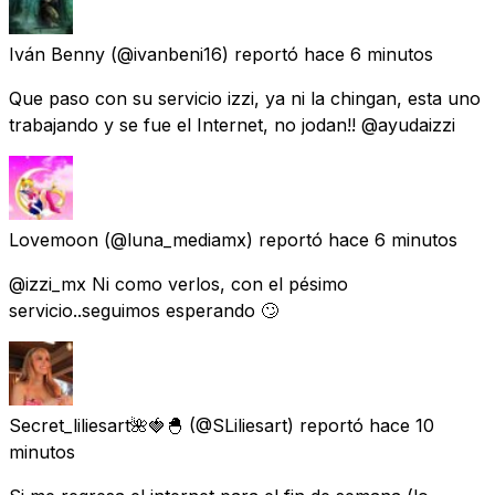
Iván Benny
(@ivanbeni16) reportó
hace 6 minutos
Que paso con su servicio izzi, ya ni la chingan, esta uno
trabajando y se fue el Internet, no jodan!! @ayudaizzi
Lovemoon
(@luna_mediamx) reportó
hace 6 minutos
@izzi_mx Ni como verlos, con el pésimo
servicio..seguimos esperando 🙄
Secret_liliesart🌺🍓🐣
(@SLiliesart) reportó
hace 10
minutos