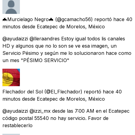
🦇Murcielago Negro🦇
(@gcamacho56) reportó
hace 40
minutos
desde
Ecatepec de Morelos, México
@ayudaizzi @lleraandres Estoy igual todos lis canales
HD y algunos que no lo son se ve esa imagen, un
Servicio Pésimo y según me lo solucionaron hace como
un mes "PÉSIMO SERVICIO"
Flechador del Sol
(@El_Flechador) reportó
hace 40
minutos
desde
Ecatepec de Morelos, México
@ayudaizzi @izzi_mx desde las 7:00 AM en el Ecatepec
código postal 55540 no hay servicio. Favor de
restablecerlo