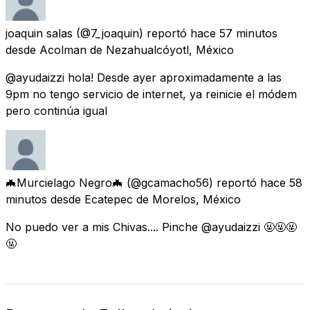
joaquin salas
(@7_joaquin) reportó
hace 57 minutos
desde
Acolman de Nezahualcóyotl, México
@ayudaizzi hola! Desde ayer aproximadamente a las
9pm no tengo servicio de internet, ya reinicie el módem
pero continúa igual
🦇Murcielago Negro🦇
(@gcamacho56) reportó
hace 58
minutos
desde
Ecatepec de Morelos, México
No puedo ver a mis Chivas.... Pinche @ayudaizzi 🤬🤬🤬
🤬