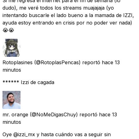
Si me regresa el internet para el fin de semana (lo
dudo), me veré todos los streams muajajaja (yo
intentando buscarle el lado bueno a la mamada de IZZI,
ayuda estoy entrando en crisis por no poder ver nada)
😭😭
Rotoplasines
(@RotoplasPencas) reportó
hace 13
minutos
****** Izzi de cagada
mr. orange
(@NoMeDigasChuy) reportó
hace 13
minutos
Oye @izzi_mx y hasta cuándo vas a seguir sin