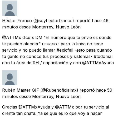
Héctor Franco
(@soyhectorfranco) reportó
hace 49
minutos
desde
Monterrey, Nuevo León
@ATTMx dice x DM “El número que te envié es donde
te pueden atender” usuario : pero la línea no tiene
servicio y no puedo llamar #epicfail -esto pasa cuando
tu gente no conoce tus procesos y sistemas- #todomal
con tu área de RH / capacitación y con @ATTMxAyuda
Rubén Master GIF
(@Rubenoficialmx) reportó
hace 59
minutos
desde
Monterrey, Nuevo León
Gracias @ATTMxAyuda y @ATTMx por tu servicio al
cliente tan chafa. Ya se que es lo que voy a hacer