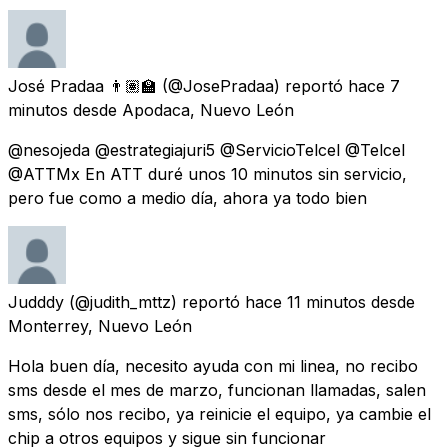
José Pradaa 👨🏽‍🏫
(@JosePradaa) reportó
hace 7
minutos
desde
Apodaca, Nuevo León
@nesojeda @estrategiajuri5 @ServicioTelcel @Telcel
@ATTMx En ATT duré unos 10 minutos sin servicio,
pero fue como a medio día, ahora ya todo bien
Judddy
(@judith_mttz) reportó
hace 11 minutos
desde
Monterrey, Nuevo León
Hola buen día, necesito ayuda con mi linea, no recibo
sms desde el mes de marzo, funcionan llamadas, salen
sms, sólo nos recibo, ya reinicie el equipo, ya cambie el
chip a otros equipos y sigue sin funcionar