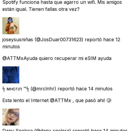
Spotify funciona hasta que agarro un wifi. Mis amigos
están igual. Tienen fallas otra vez?
joseysusniñas
(@JosDuar00731623) reportó
hace 12
minutos
@ATTMxAyuda quiero recuperar mi eSIM ayuda
ϟ мнcrιn ™ϟ
(@mrclnhr) reportó
hace 14 minutos
Esta lento el Internet @ATTMx , que pasó ahi! 🥲
Dany Spelera
(@dany_spelera) reportó
hace 14 minutos