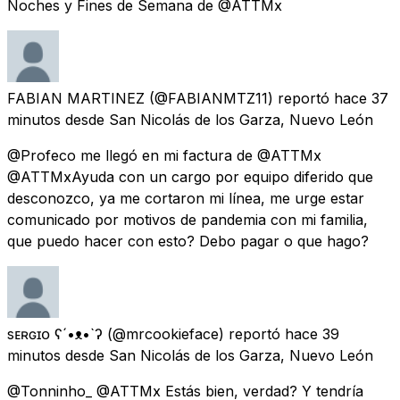
Noches y Fines de Semana de @ATTMx
FABIAN MARTINEZ
(@FABIANMTZ11) reportó
hace 37
minutos
desde
San Nicolás de los Garza, Nuevo León
@Profeco me llegó en mi factura de @ATTMx
@ATTMxAyuda con un cargo por equipo diferido que
desconozco, ya me cortaron mi línea, me urge estar
comunicado por motivos de pandemia con mi familia,
que puedo hacer con esto? Debo pagar o que hago?
sᴇʀɢɪᴏ ʕ´•ᴥ•`ʔ
(@mrcookieface) reportó
hace 39
minutos
desde
San Nicolás de los Garza, Nuevo León
@Tonninho_ @ATTMx Estás bien, verdad? Y tendría