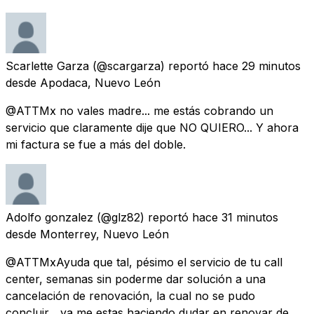
Scarlette Garza
(@scargarza) reportó
hace 29 minutos
desde
Apodaca, Nuevo León
@ATTMx no vales madre... me estás cobrando un
servicio que claramente dije que NO QUIERO... Y ahora
mi factura se fue a más del doble.
Adolfo gonzalez
(@glz82) reportó
hace 31 minutos
desde
Monterrey, Nuevo León
@ATTMxAyuda que tal, pésimo el servicio de tu call
center, semanas sin poderme dar solución a una
cancelación de renovación, la cual no se pudo
concluir... ya me estas haciendo dudar en renovar de