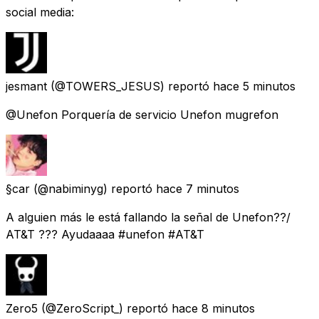
social media:
jesmant
(@TOWERS_JESUS) reportó
hace 5 minutos
@Unefon Porquería de servicio Unefon mugrefon
§car
(@nabiminyg) reportó
hace 7 minutos
A alguien más le está fallando la señal de Unefon??/
AT&T ??? Ayudaaaa #unefon #AT&T
Zero5
(@ZeroScript_) reportó
hace 8 minutos