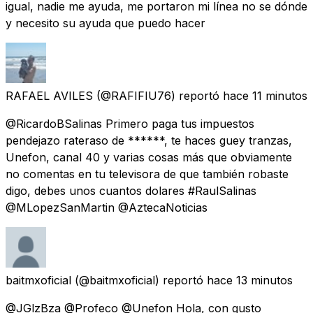
igual, nadie me ayuda, me portaron mi línea no se dónde
y necesito su ayuda que puedo hacer
RAFAEL AVILES
(@RAFIFIU76) reportó
hace 11 minutos
@RicardoBSalinas Primero paga tus impuestos
pendejazo rateraso de ******, te haces guey tranzas,
Unefon, canal 40 y varias cosas más que obviamente
no comentas en tu televisora de que también robaste
digo, debes unos cuantos dolares #RaulSalinas
@MLopezSanMartin @AztecaNoticias
baitmxoficial
(@baitmxoficial) reportó
hace 13 minutos
@JGlzBza @Profeco @Unefon Hola, con gusto