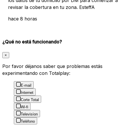
los datos de tu domicilio por DM para comenzar a
revisar la cobertura en tu zona. EsteffA
hace 8 horas
¿Qué no está funcionando?
×
Por favor déjanos saber que problemas estás
experimentando con Totalplay:
E-mail
Internet
Corte Total
Wi-fi
Televisíon
Teléfono