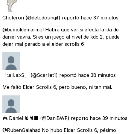
Choteron
(@detodoungif) reportó
hace 37 minutos
@bemoldemarmol Habra que ver si afecta la ida de
daniel vavra. Si es un juego al nivel de kdc 2, puede
dejar mal parado a el elder scrolls 6
「ʇǝılɹɐɔS」
(@Scarliet1) reportó
hace 38 minutos
Me faltó Elder Scrolls 6, pero bueno, ni tan mal.
🎮 Daniel 🐈 🐈‍⬛
(@DaniBWF) reportó
hace 39 minutos
@RubenGalahad No hubo Elder Scrolls 6, pésimo