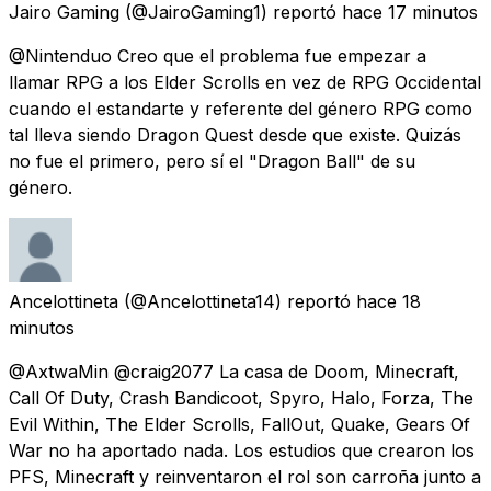
Jairo Gaming
(@JairoGaming1) reportó
hace 17 minutos
@Nintenduo Creo que el problema fue empezar a
llamar RPG a los Elder Scrolls en vez de RPG Occidental
cuando el estandarte y referente del género RPG como
tal lleva siendo Dragon Quest desde que existe. Quizás
no fue el primero, pero sí el "Dragon Ball" de su
género.
Ancelottineta
(@Ancelottineta14) reportó
hace 18
minutos
@AxtwaMin @craig2077 La casa de Doom, Minecraft,
Call Of Duty, Crash Bandicoot, Spyro, Halo, Forza, The
Evil Within, The Elder Scrolls, FallOut, Quake, Gears Of
War no ha aportado nada. Los estudios que crearon los
PFS, Minecraft y reinventaron el rol son carroña junto a