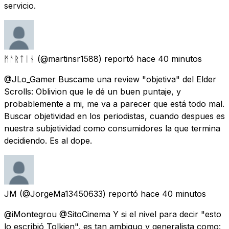
servicio.
ᛗᚨᚱᛏᛁᚾ
(@martinsr1588) reportó
hace 40 minutos
@JLo_Gamer Buscame una review "objetiva" del Elder
Scrolls: Oblivion que le dé un buen puntaje, y
probablemente a mi, me va a parecer que está todo mal.
Buscar objetividad en los periodistas, cuando despues es
nuestra subjetividad como consumidores la que termina
decidiendo. Es al dope.
JM
(@JorgeMa13450633) reportó
hace 40 minutos
@iMontegrou @SitoCinema Y si el nivel para decir "esto
lo escribió Tolkien", es tan ambiguo y generalista como: