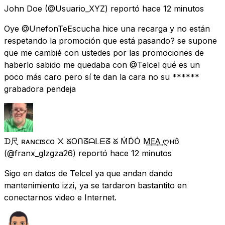
John Doe
(@Usuario_XYZ) reportó
hace 12 minutos
Oye @UnefonTeEscucha hice una recarga y no están
respetando la promoción que está pasando? se supone
que me cambié con ustedes por las promociones de
haberlo sabido me quedaba con @Telcel qué es un
poco más caro pero sí te dan la cara no su ******
grabadora pendeja
ᗪ尺 ғʀᴀɴᴄɪsᴄᴏ ᙭ ᘜOᑎᘔᗩᒪᗴᘔ ᘜ ṀḊȮ M͢E͢A͢ ღнʊ̂
(@franx_glzgza26) reportó
hace 12 minutos
Sigo en datos de Telcel ya que andan dando
mantenimiento izzi, ya se tardaron bastantito en
conectarnos video e Internet.