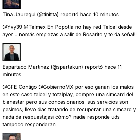
Tina Jauregui
(@tinitita) reportó
hace 10 minutos
@Yvy39 @Telmex En Popotla no hay red Telcel desde
ayer .. nomás empiezas a salir de Rosarito y te da señal!!
Espartaco Martinez
(@spartakun) reportó
hace 11
minutos
@CFE_Contigo @GobiernoMX por eso ganan los malos
en este caso telcel y totalplay, compre una simcard del
bienestar pero sus concesionarios, sus servicios son
pesimos; llevo dias tratando de recuperar una simcard y
nada de respuesta;asi cómo? nadie responde uds
tampoco responderan