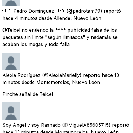
🇺🇦 Pedro Dominguez 🇺🇦
(@pedrotam79) reportó
hace 4 minutos
desde
Allende, Nuevo León
@Telcel no entiendo la **** publicidad falsa de los
paquetes sin límite "según ilimitados" y nadamás se
acaban los megas y todo falla
Alexia Rodríguez
(@AlexiaMarielly) reportó
hace 13
minutos
desde
Montemorelos, Nuevo León
Pinche señal de Telcel
Soy Ángel y soy Rashado
(@MiguelA85605715) reportó
hace 13 minutos
desde
Montemorelos, Nuevo León