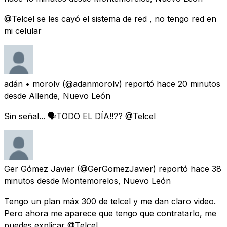
@Telcel se les cayó el sistema de red , no tengo red en
mi celular
adán • morolv
(@adanmorolv) reportó
hace 20 minutos
desde
Allende, Nuevo León
Sin señal... 🗣TODO EL DÍA!!?? @Telcel
Ger Gómez Javier
(@GerGomezJavier) reportó
hace 38
minutos
desde
Montemorelos, Nuevo León
Tengo un plan máx 300 de telcel y me dan claro video.
Pero ahora me aparece que tengo que contratarlo, me
puedes explicar @Telcel