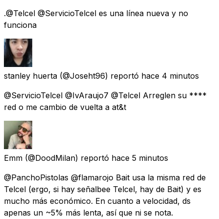
.@Telcel @ServicioTelcel es una línea nueva y no
funciona
stanley huerta
(@Joseht96) reportó
hace 4 minutos
@ServicioTelcel @IvAraujo7 @Telcel Arreglen su ****
red o me cambio de vuelta a at&t
Emm
(@DoodMilan) reportó
hace 5 minutos
@PanchoPistolas @flamarojo Bait usa la misma red de
Telcel (ergo, si hay señalbee Telcel, hay de Bait) y es
mucho más económico. En cuanto a velocidad, ds
apenas un ~5% más lenta, así que ni se nota.