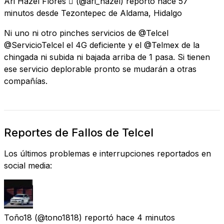
Ari Hazel Flores 
(@ari_hazel) reportó
hace 57
minutos
desde
Tezontepec de Aldama, Hidalgo
Ni uno ni otro pinches servicios de @Telcel
@ServicioTelcel el 4G deficiente y el @Telmex de la
chingada ni subida ni bajada arriba de 1 pasa. Si tienen
ese servicio deplorable pronto se mudarán a otras
compañías.
Reportes de Fallos de Telcel
Los últimos problemas e interrupciones reportados en
social media:
Toño18
(@tono1818) reportó
hace 4 minutos