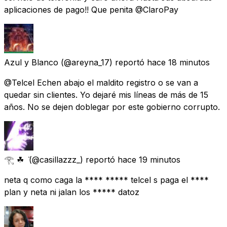
aplicaciones de pago!! Que penita @ClaroPay
Azul y Blanco
(@areyna_17) reportó
hace 18 minutos
@Telcel Echen abajo el maldito registro o se van a
quedar sin clientes. Yo dejaré mis líneas de más de 15
años. No se dejen doblegar por este gobierno corrupto.
𓂀 ☘︎ ݁
(@casillazzz_) reportó
hace 19 minutos
neta q como caga la **** ***** telcel s paga el ****
plan y neta ni jalan los ***** datoz