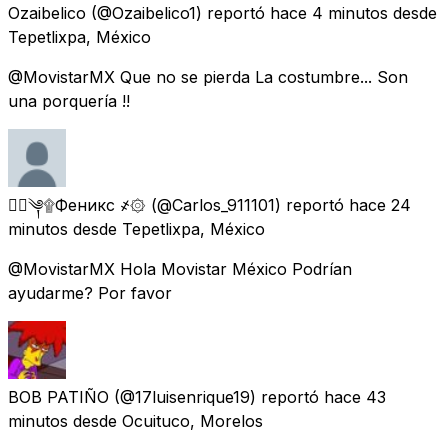
Ozaibelico
(@Ozaibelico1) reportó
hace 4 minutos
desde
Tepetlixpa, México
@MovistarMX Que no se pierda La costumbre... Son
una porquería !!
ܔ⃢Ӭ༆۩Феникс ҂۞
(@Carlos_911101) reportó
hace 24
minutos
desde
Tepetlixpa, México
@MovistarMX Hola Movistar México Podrían
ayudarme? Por favor
BOB PATIÑO
(@17luisenrique19) reportó
hace 43
minutos
desde
Ocuituco, Morelos