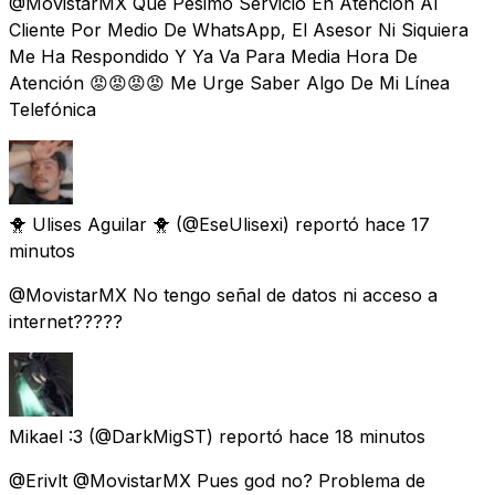
@MovistarMX Que Pésimo Servicio En Atención Al
Cliente Por Medio De WhatsApp, El Asesor Ni Siquiera
Me Ha Respondido Y Ya Va Para Media Hora De
Atención 😡😡😡😡 Me Urge Saber Algo De Mi Línea
Telefónica
🐥 Ulises Aguilar 🐥
(@EseUlisexi) reportó
hace 17
minutos
@MovistarMX No tengo señal de datos ni acceso a
internet?????
Mikael :3
(@DarkMigST) reportó
hace 18 minutos
@Erivlt @MovistarMX Pues god no? Problema de