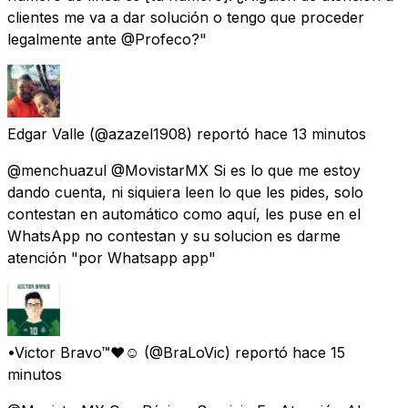
clientes me va a dar solución o tengo que proceder
legalmente ante @Profeco?"
Edgar Valle
(@azazel1908) reportó
hace 13 minutos
@menchuazul @MovistarMX Si es lo que me estoy
dando cuenta, ni siquiera leen lo que les pides, solo
contestan en automático como aquí, les puse en el
WhatsApp no contestan y su solucion es darme
atención "por Whatsapp app"
•Victor Bravo™♥☺
(@BraLoVic) reportó
hace 15
minutos