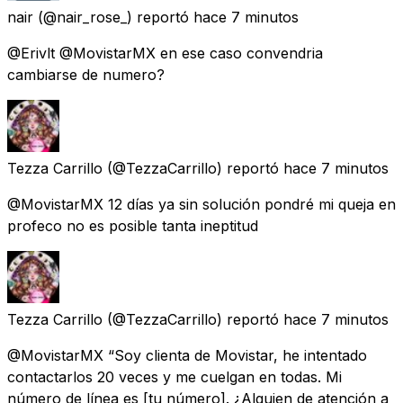
nair
(@nair_rose_) reportó
hace 7 minutos
@Erivlt @MovistarMX en ese caso convendria
cambiarse de numero?
Tezza Carrillo
(@TezzaCarrillo) reportó
hace 7 minutos
@MovistarMX 12 días ya sin solución pondré mi queja en
profeco no es posible tanta ineptitud
Tezza Carrillo
(@TezzaCarrillo) reportó
hace 7 minutos
@MovistarMX “Soy clienta de Movistar, he intentado
contactarlos 20 veces y me cuelgan en todas. Mi
número de línea es [tu número]. ¿Alguien de atención a