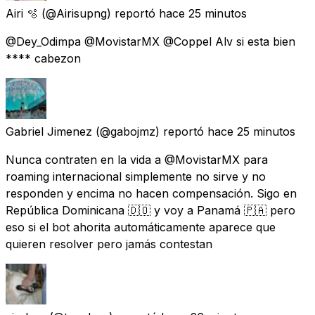
Airi 🫧
(@Airisupng) reportó
hace 25 minutos
@Dey_Odimpa @MovistarMX @Coppel Alv si esta bien
**** cabezon
Gabriel Jimenez
(@gabojmz) reportó
hace 25 minutos
Nunca contraten en la vida a @MovistarMX para
roaming internacional simplemente no sirve y no
responden y encima no hacen compensación. Sigo en
República Dominicana 🇩🇴 y voy a Panamá 🇵🇦 pero
eso si el bot ahorita automáticamente aparece que
quieren resolver pero jamás contestan