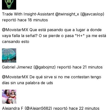
Trade With Insight-Assistant @twinsight_x
(@javcaslop)
reportó
hace 18 minutos
@MovistarMX Que está pasando que a lugar a donde
vaya falla la señal? O se pierde o pasa "H+" ya me está
cansando esto
Gabriel Jimenez
(@gabojmz) reportó
hace 21 minutos
@MovistarMX De qué sirve si no me contestan tengo
días sin una palabra de uds
Alejandra F
(@Alejan5682) reportó
hace 22 minutos