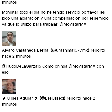
minutos
Movistar todo el día no he tenido servicio porfavor les
pido una aclaración y una compensación por el servicio
ya que lo utilizo para trabajar. @MovistarMX
Álvaro Castañeda Bernal
(@urashima1977mx) reportó
hace 2 minutos
@HugoDeLaGarza15 Como chinga @MovistarMX con
eso
🐥 Ulises Aguilar 🐥
(@EseUlisexi) reportó
hace 2
minutos