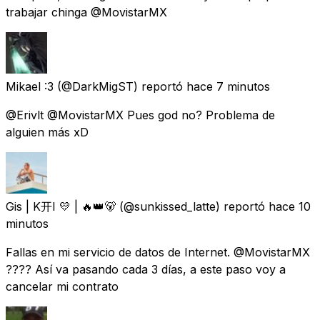
trabajar chinga @MovistarMX
Mikael :3
(@DarkMigST) reportó
hace 7 minutos
@Erivlt @MovistarMX Pues god no? Problema de
alguien más xD
Gis | K开I 💛 | 🔥👑🐻
(@sunkissed_latte) reportó
hace 10
minutos
Fallas en mi servicio de datos de Internet. @MovistarMX
???? Así va pasando cada 3 días, a este paso voy a
cancelar mi contrato