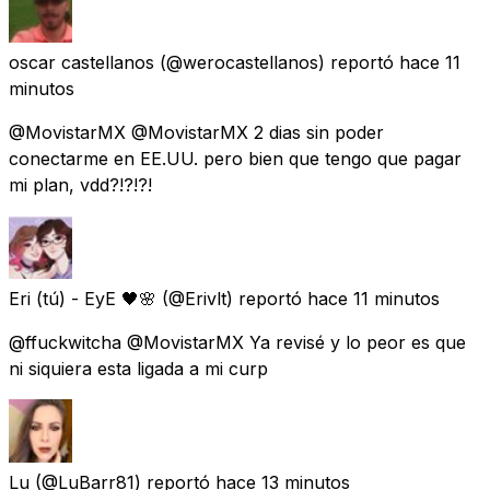
oscar castellanos
(@werocastellanos) reportó
hace 11
minutos
@MovistarMX @MovistarMX 2 dias sin poder
conectarme en EE.UU. pero bien que tengo que pagar
mi plan, vdd?!?!?!
Eri (tú) - EyE 🖤🌸
(@Erivlt) reportó
hace 11 minutos
@ffuckwitcha @MovistarMX Ya revisé y lo peor es que
ni siquiera esta ligada a mi curp
Lu
(@LuBarr81) reportó
hace 13 minutos