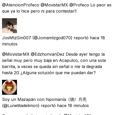
@AtencionProfeco @MovistarMX @Profeco Lo peor es
que ya lo hice pero ni para contestar!!
JosMtzGm007
(@Jomamtzgod070) reportó
hace 18
minutos
@MovistarMX @EdzhonvanDez Desde ayer tengo la
señal muy pero muy baja en Acapulco, con una sola
barrita, a veces se queda sin señal o me la degrada
hasta 2G ¿Alguna solución que me puedan dar?
Soy un Mazapán con hipomanía《骁》月亮
(@Lunetitadelimon) reportó
hace 18 minutos