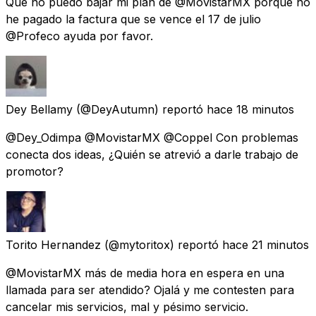
Que no puedo bajar mi plan de @MovistarMX porque no
he pagado la factura que se vence el 17 de julio
@Profeco ayuda por favor.
Dey Bellamy
(@DeyAutumn) reportó
hace 18 minutos
@Dey_Odimpa @MovistarMX @Coppel Con problemas
conecta dos ideas, ¿Quién se atrevió a darle trabajo de
promotor?
Torito Hernandez
(@mytoritox) reportó
hace 21 minutos
@MovistarMX más de media hora en espera en una
llamada para ser atendido? Ojalá y me contesten para
cancelar mis servicios, mal y pésimo servicio.