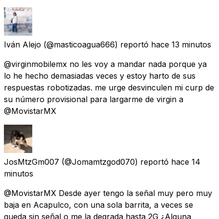
Iván Alejo
(@masticoagua666) reportó
hace 13 minutos
@virginmobilemx no les voy a mandar nada porque ya
lo he hecho demasiadas veces y estoy harto de sus
respuestas robotizadas. me urge desvinculen mi curp de
su número provisional para largarme de virgin a
@MovistarMX
JosMtzGm007
(@Jomamtzgod070) reportó
hace 14
minutos
@MovistarMX Desde ayer tengo la señal muy pero muy
baja en Acapulco, con una sola barrita, a veces se
queda sin señal o me la degrada hasta 2G ¿Alguna