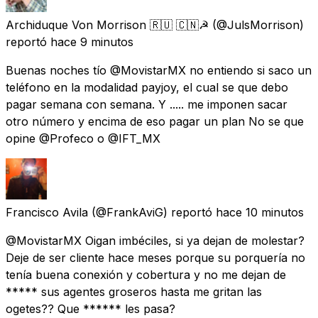
Archiduque Von Morrison 🇷🇺 🇨🇳☭
(@JulsMorrison)
reportó
hace 9 minutos
Buenas noches tío @MovistarMX no entiendo si saco un
teléfono en la modalidad payjoy, el cual se que debo
pagar semana con semana. Y ..... me imponen sacar
otro número y encima de eso pagar un plan No se que
opine @Profeco o @IFT_MX
Francisco Avila
(@FrankAviG) reportó
hace 10 minutos
@MovistarMX Oigan imbéciles, si ya dejan de molestar?
Deje de ser cliente hace meses porque su porquería no
tenía buena conexión y cobertura y no me dejan de
***** sus agentes groseros hasta me gritan las
ogetes?? Que ****** les pasa?