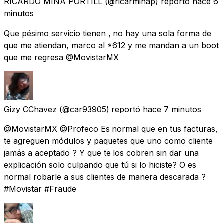
RICARDO MINA PORTILL
(@ricarminap) reportó
hace 6
minutos
Que pésimo servicio tienen , no hay una sola forma de
que me atiendan, marco al *612 y me mandan a un boot
que me regresa @MovistarMX
Gizy CChavez
(@car93905) reportó
hace 7 minutos
@MovistarMX @Profeco Es normal que en tus facturas,
te agreguen módulos y paquetes que uno como cliente
jamás a aceptado ? Y que te los cobren sin dar una
explicación solo culpando que tú si lo hiciste? O es
normal robarle a sus clientes de manera descarada ?
#Movistar #Fraude