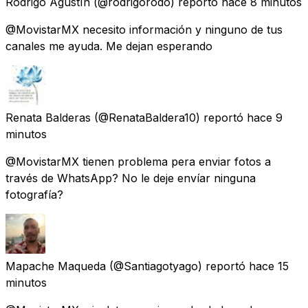
Rodrigo AgustÍn
(@rodrigorodo) reportó
hace 8 minutos
@MovistarMX necesito información y ninguno de tus
canales me ayuda. Me dejan esperando
Renata Balderas
(@RenataBaldera10) reportó
hace 9
minutos
@MovistarMX tienen problema pera enviar fotos a
través de WhatsApp? No le deje envíar ninguna
fotografía?
Mapache Maqueda
(@Santiagotyago) reportó
hace 15
minutos