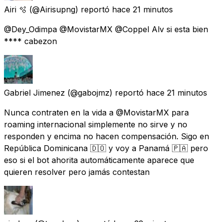
Airi 🫧
(@Airisupng) reportó
hace 21 minutos
@Dey_Odimpa @MovistarMX @Coppel Alv si esta bien
**** cabezon
Gabriel Jimenez
(@gabojmz) reportó
hace 21 minutos
Nunca contraten en la vida a @MovistarMX para
roaming internacional simplemente no sirve y no
responden y encima no hacen compensación. Sigo en
República Dominicana 🇩🇴 y voy a Panamá 🇵🇦 pero
eso si el bot ahorita automáticamente aparece que
quieren resolver pero jamás contestan