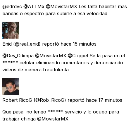
@edrdvc @ATTMx @MovistarMX Les falta habilitar mas
bandas o espectro para subirle a esa velocidad
Enid
(@real_enid) reportó
hace 15 minutos
@Dey_Odimpa @MovistarMX @Coppel Se la pasa en el
****** celular eliminando comentarios y denunciando
videos de manera fraudulenta
Robert RicoG
(@Rob_RicoG) reportó
hace 17 minutos
Que pasa, no tengo ****** servicio y lo ocupo para
trabajar chinga @MovistarMX