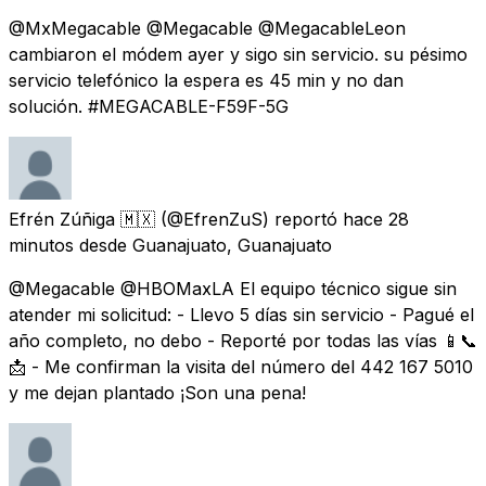
@MxMegacable @Megacable @MegacableLeon
cambiaron el módem ayer y sigo sin servicio. su pésimo
servicio telefónico la espera es 45 min y no dan
solución. #MEGACABLE-F59F-5G
Efrén Zúñiga 🇲🇽
(@EfrenZuS) reportó
hace 28
minutos
desde
Guanajuato, Guanajuato
@Megacable @HBOMaxLA El equipo técnico sigue sin
atender mi solicitud: - Llevo 5 días sin servicio - Pagué el
año completo, no debo - Reporté por todas las vías 📱📞
📩 - Me confirman la visita del número del 442 167 5010
y me dejan plantado ¡Son una pena!