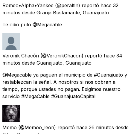
Romeo•Alpha•Yankee
(@peraltin) reportó
hace 32
minutos
desde
Granja Bustamante, Guanajuato
Te odio puto @Megacable
Veronik Chacón
(@VeronikChacon) reportó
hace 34
minutos
desde
Guanajuato, Guanajuato
@Megacable ya paguen al municipio de #Guanajuato y
restablezcan la señal. A nosotros si nos cobran a
tiempo, porque ustedes no pagan. Exigimos nuestro
servicio #MegaCable #GuanajuatoCapital
Memo
(@Memoo_leon) reportó
hace 36 minutos
desde