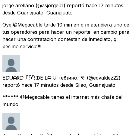
jorge arellano
(@asjorge01) reportó
hace 17 minutos
desde
Guanajuato, Guanajuato
Oye @Megacable tarde 10 min en q m atendiera uno de
tus operadores para hacer un reporte, en cambio para
hacer una contratación contestan de inmediato, q
pésimo servicio!!!
Eᗪᑌᗩᖇᗪ 🇺🇦 ᗪE Lᗩ ᑌ. (є∂ιинσ) 🤟
(@edvaldez22)
reportó
hace 17 minutos
desde
Silao, Guanajuato
****** @Megacable tienes el internet más chafa del
mundo