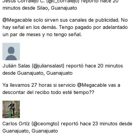
Jesus Corralejo C.
(@c_corralejo) reportó
hace 20
minutos
desde
Silao, Guanajuato
@Megacable solo sirven sus canales de publicidad. No
hay señal en los demás. Tengo pagado por adelantado
un par de meses y no tengo señal.
Julián Salas
(@juliansalast) reportó
hace 20 minutos
desde
Guanajuato, Guanajuato
Ya llevamos 27 horas si servicio @Megacable vas a
descontar del recibo todo esté tiempo??
Carlos Ortíz
(@ceomgto) reportó
hace 23 minutos
desde
Guanajuato, Guanajuato