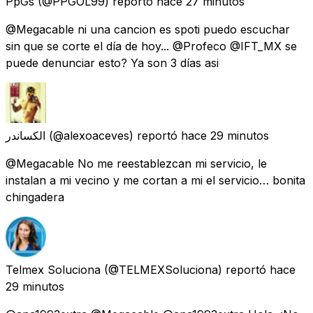
PpGs
(@PPGOL99) reportó
hace 27 minutos
@Megacable ni una cancion es spoti puedo escuchar
sin que se corte el día de hoy... @Profeco @IFT_MX se
puede denunciar esto? Ya son 3 días asi
الکساندر
(@alexoaceves) reportó
hace 29 minutos
@Megacable No me reestablezcan mi servicio, le
instalan a mi vecino y me cortan a mi el servicio… bonita
chingadera
Telmex Soluciona
(@TELMEXSoluciona) reportó
hace
29 minutos