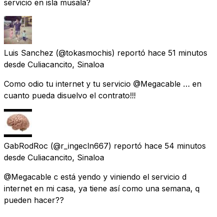
servicio en isla musala?
Luis Sanchez
(@tokasmochis) reportó
hace 51 minutos
desde
Culiacancito, Sinaloa
Como odio tu internet y tu servicio @Megacable … en
cuanto pueda disuelvo el contrato!!!
GabRodRoc
(@r_ingecln667) reportó
hace 54 minutos
desde
Culiacancito, Sinaloa
@Megacable c está yendo y viniendo el servicio d
internet en mi casa, ya tiene así como una semana, q
pueden hacer??