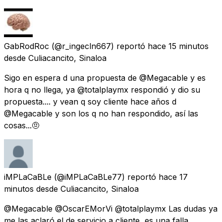
GabRodRoc
(@r_ingecln667) reportó
hace 15 minutos
desde
Culiacancito, Sinaloa
Sigo en espera d una propuesta de @Megacable y es
hora q no llega, ya @totalplaymx respondió y dio su
propuesta.... y vean q soy cliente hace años d
@Megacable y son los q no han respondido, así las
cosas...🤨
iMPLaCaBLe
(@iMPLaCaBLe77) reportó
hace 17
minutos
desde
Culiacancito, Sinaloa
@Megacable @OscarEMorVi @totalplaymx Las dudas ya
me las aclaró el de servicio a cliente, es una falla