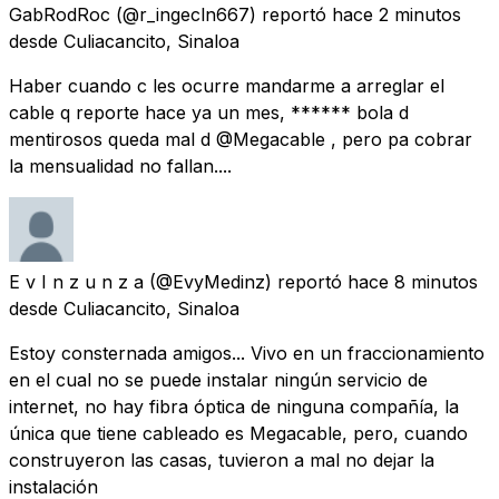
GabRodRoc
(@r_ingecln667) reportó
hace 2 minutos
desde
Culiacancito, Sinaloa
Haber cuando c les ocurre mandarme a arreglar el
cable q reporte hace ya un mes, ****** bola d
mentirosos queda mal d @Megacable , pero pa cobrar
la mensualidad no fallan....
E v I n z u n z a
(@EvyMedinz) reportó
hace 8 minutos
desde
Culiacancito, Sinaloa
Estoy consternada amigos... Vivo en un fraccionamiento
en el cual no se puede instalar ningún servicio de
internet, no hay fibra óptica de ninguna compañía, la
única que tiene cableado es Megacable, pero, cuando
construyeron las casas, tuvieron a mal no dejar la
instalación