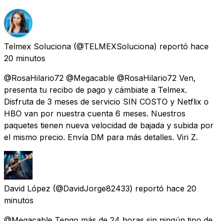
Telmex Soluciona
(@TELMEXSoluciona) reportó
hace
20 minutos
@RosaHilario72 @Megacable @RosaHilario72 Ven,
presenta tu recibo de pago y cámbiate a Telmex.
Disfruta de 3 meses de servicio SIN COSTO y Netflix o
HBO van por nuestra cuenta 6 meses. Nuestros
paquetes tienen nueva velocidad de bajada y subida por
el mismo precio. Envía DM para más detalles. Viri Z.
David López
(@DavidJorge82433) reportó
hace 20
minutos
@Megacable Tengo más de 24 horas sin ningún tipo de