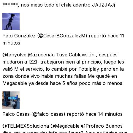
******, nos metio todo el chile adentro JAJZJAJj
Pato Gonzalez
(@CesarBGonzalezM) reportó
hace 11
minutos
@fanyolve @azucenau Tuve Cablevisión , después
mudaron a IZZI, trabajaron bien al principio, luego les
valió M el servicio, lo cambié por Totalplay pero en la
zona donde vivo habia muchas fallas Me quedé en
Megacable ya desde hace 5 años poco más o menos
Falco Casas
(@falco_casas) reportó
hace 14 minutos
@TELMEXSoluciona @Megacable @Profeco Buenos
dias, me puedes dar info por favor? Aquí es ilógico que