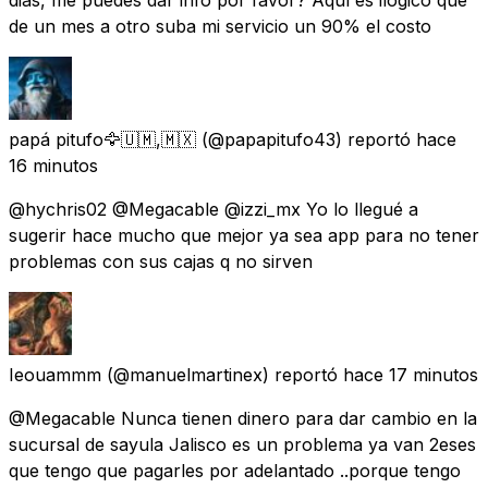
de un mes a otro suba mi servicio un 90% el costo
papá pitufo🦅🇺🇲,🇲🇽
(@papapitufo43) reportó
hace
16 minutos
@hychris02 @Megacable @izzi_mx Yo lo llegué a
sugerir hace mucho que mejor ya sea app para no tener
problemas con sus cajas q no sirven
Ieouammm
(@manuelmartinex) reportó
hace 17 minutos
@Megacable Nunca tienen dinero para dar cambio en la
sucursal de sayula Jalisco es un problema ya van 2eses
que tengo que pagarles por adelantado ..porque tengo