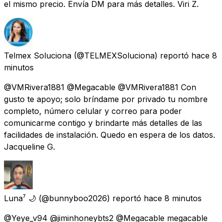
el mismo precio. Envía DM para más detalles. Viri Z.
Telmex Soluciona
(@TELMEXSoluciona) reportó
hace 8
minutos
@VMRivera1881 @Megacable @VMRivera1881 Con
gusto te apoyo; solo bríndame por privado tu nombre
completo, número celular y correo para poder
comunicarme contigo y brindarte más detalles de las
facilidades de instalación. Quedo en espera de los datos.
Jacqueline G.
Luna⁷ 🌙
(@bunnyboo2026) reportó
hace 8 minutos
@Yeye_v94 @jiminhoneybts2 @Megacable megacable