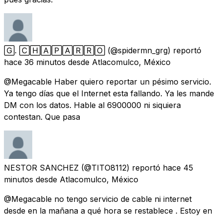
🄶. 🄲🄷🄰🄿🄰🅁🅁🄾
(@spidermn_grg) reportó
hace 36 minutos
desde
Atlacomulco, México
@Megacable Haber quiero reportar un pésimo servicio.
Ya tengo días que el Internet esta fallando. Ya les mande
DM con los datos. Hable al 6900000 ni siquiera
contestan. Que pasa
NESTOR SANCHEZ
(@TITO8112) reportó
hace 45
minutos
desde
Atlacomulco, México
@Megacable no tengo servicio de cable ni internet
desde en la mañana a qué hora se restablece . Estoy en