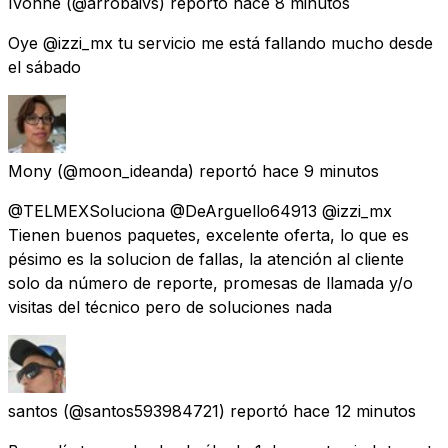
Ivonne
(@arrobaivs) reportó
hace 8 minutos
Oye @izzi_mx tu servicio me está fallando mucho desde
el sábado
Mony
(@moon_ideanda) reportó
hace 9 minutos
@TELMEXSoluciona @DeArguello64913 @izzi_mx
Tienen buenos paquetes, excelente oferta, lo que es
pésimo es la solucion de fallas, la atención al cliente
solo da número de reporte, promesas de llamada y/o
visitas del técnico pero de soluciones nada
santos
(@santos593984721) reportó
hace 12 minutos