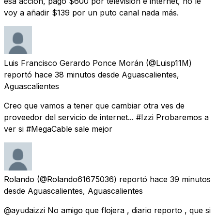
esa acción, pago $600 por televisión e internet, no le
voy a añadir $139 por un puto canal nada más.
Luis Francisco Gerardo Ponce Morán
(@Luisp11M)
reportó
hace 38 minutos
desde
Aguascalientes,
Aguascalientes
Creo que vamos a tener que cambiar otra ves de
proveedor del servicio de internet... #Izzi Probaremos a
ver si #MegaCable sale mejor
Rolando
(@Rolando61675036) reportó
hace 39 minutos
desde
Aguascalientes, Aguascalientes
@ayudaizzi No amigo que flojera , diario reporto , que si