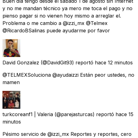
Buen día tengo desde el sábado 1 de agosto sin Internet
y no me mandan técnico ya mero me toca el pago y no
pienso pagar si no vienen hoy mismo a arreglar el.
Problema o me cambio a @izzi_mx @Telmex
@RicardoBSalinas puede ayudarme por favor
David Gonzalez
(@DavidGit93) reportó
hace 12 minutos
@TELMEXSoluciona @ayudaizzi Están peor ustedes, no
mamen
turkcoreanf1 | Valeria
(@parejasturcas) reportó
hace 15
minutos
Pésimo servicio de @izzi_mx Reportes y reportes, cero