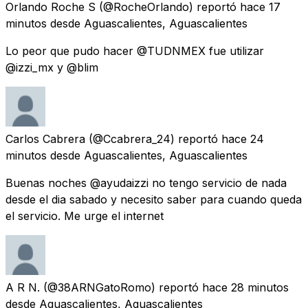
Orlando Roche S
(@RocheOrlando) reportó
hace 17
minutos
desde
Aguascalientes, Aguascalientes
Lo peor que pudo hacer @TUDNMEX fue utilizar
@izzi_mx y @blim
Carlos Cabrera
(@Ccabrera_24) reportó
hace 24
minutos
desde
Aguascalientes, Aguascalientes
Buenas noches @ayudaizzi no tengo servicio de nada
desde el dia sabado y necesito saber para cuando queda
el servicio. Me urge el internet
A R N.
(@38ARNGatoRomo) reportó
hace 28 minutos
desde
Aguascalientes, Aguascalientes