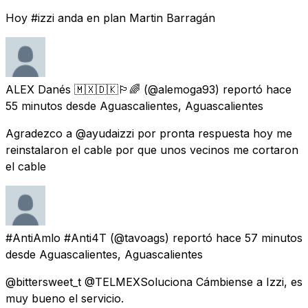
Hoy #izzi anda en plan Martin Barragán
ALEX Danés 🇲🇽🇩🇰🏳️‍🌈
(@alemoga93) reportó
hace
55 minutos
desde
Aguascalientes, Aguascalientes
Agradezco a @ayudaizzi por pronta respuesta hoy me
reinstalaron el cable por que unos vecinos me cortaron
el cable
#AntiAmlo #Anti4T
(@tavoags) reportó
hace 57 minutos
desde
Aguascalientes, Aguascalientes
@bittersweet_t @TELMEXSoluciona Cámbiense a Izzi, es
muy bueno el servicio.