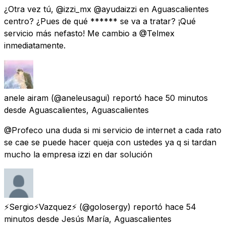
¿Otra vez tú, @izzi_mx @ayudaizzi en Aguascalientes
centro? ¿Pues de qué ****** se va a tratar? ¡Qué
servicio más nefasto! Me cambio a @Telmex
inmediatamente.
anele airam
(@aneleusagui) reportó
hace 50 minutos
desde
Aguascalientes, Aguascalientes
@Profeco una duda si mi servicio de internet a cada rato
se cae se puede hacer queja con ustedes ya q si tardan
mucho la empresa izzi en dar solución
⚡️Sergio⚡️Vazquez⚡️
(@golosergy) reportó
hace 54
minutos
desde
Jesús María, Aguascalientes