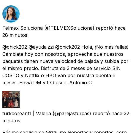
Telmex Soluciona
(@TELMEXSoluciona) reportó
hace
28 minutos
@chick202 @ayudaizzi @chick202 Hola, ¡No más fallas!
Cámbiate hoy con nosotros, aprovecha que nuestros
paquetes tienen nueva velocidad de bajada y subida por
el mismo precio. Disfruta de 3 meses de servicio SIN
COSTO y Netflix o HBO van por nuestra cuenta 6
meses. Envía DM y te busco. Antonio C.
turkcoreanf1 | Valeria
(@parejasturcas) reportó
hace 32
minutos
Pésimo servicio de @izzi_mx Reportes y reportes, cero