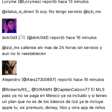
Loryme
(@Lorymes) reportó
hace 13 minutos
@status_is_down Si soy. No tengo servicio @izzi_mx
dotc0d3 🏳️‍⚧️
(@dotc0d3) reportó
hace 16 minutos
@izzi_mx callense alv mas de 24 horas sin servicio y
aun no lo reestablecen
Alejandro
(@Alex27300897) reportó
hace 16 minutos
@RobertoRS__ @OIRAMN @CapitanCalzon77 El MLS
pass ya no se paga en México ya va incluido y si tienes
un plan que no es de los básicos de Izzi ya te incluye
apple tv, vix premium, disney, hbo y otra app de niños