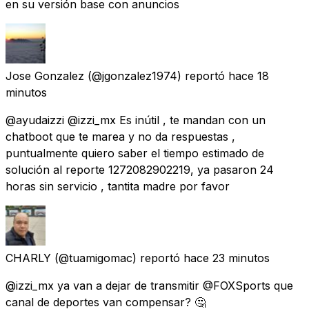
en su versión base con anuncios
Jose Gonzalez
(@jgonzalez1974) reportó
hace 18
minutos
@ayudaizzi @izzi_mx Es inútil , te mandan con un
chatboot que te marea y no da respuestas ,
puntualmente quiero saber el tiempo estimado de
solución al reporte 1272082902219, ya pasaron 24
horas sin servicio , tantita madre por favor
CHARLY
(@tuamigomac) reportó
hace 23 minutos
@izzi_mx ya van a dejar de transmitir @FOXSports que
canal de deportes van compensar? 🤔