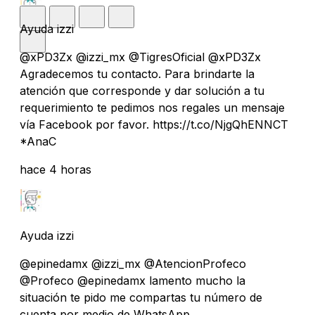
Ayuda izzi
@xPD3Zx @izzi_mx @TigresOficial @xPD3Zx
Agradecemos tu contacto. Para brindarte la
atención que corresponde y dar solución a tu
requerimiento te pedimos nos regales un mensaje
vía Facebook por favor. https://t.co/NjgQhENNCT
*AnaC
hace 4 horas
Ayuda izzi
@epinedamx @izzi_mx @AtencionProfeco
@Profeco @epinedamx lamento mucho la
situación te pido me compartas tu número de
cuenta por medio de WhatsApp