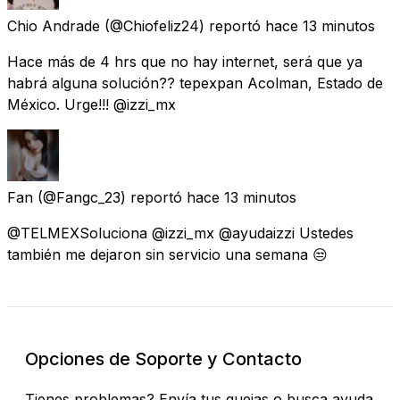
Chio Andrade
(@Chiofeliz24) reportó
hace 13 minutos
Hace más de 4 hrs que no hay internet, será que ya
habrá alguna solución?? tepexpan Acolman, Estado de
México. Urge!!! @izzi_mx
Fan
(@Fangc_23) reportó
hace 13 minutos
@TELMEXSoluciona @izzi_mx @ayudaizzi Ustedes
también me dejaron sin servicio una semana 😒
Opciones de Soporte y Contacto
Tienes problemas? Envía tus quejas o busca ayuda