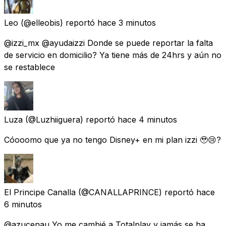
Leo
(@elleobis) reportó
hace 3 minutos
@izzi_mx @ayudaizzi Donde se puede reportar la falta
de servicio en domicilio? Ya tiene más de 24hrs y aún no
se restablece
Luza
(@Luzhiiguera) reportó
hace 4 minutos
Cóooomo que ya no tengo Disney+ en mi plan izzi 🥹😢?
El Principe Canalla
(@CANALLAPRINCE) reportó
hace
6 minutos
@azucenau Yo me cambié a Totalplay y jamás se ha