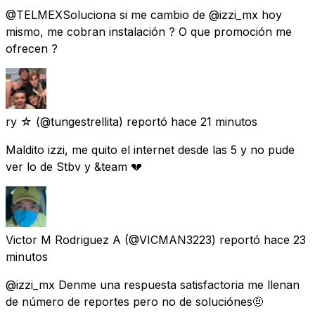
@TELMEXSoluciona si me cambio de @izzi_mx hoy
mismo, me cobran instalación ? O que promoción me
ofrecen ?
ry ☆
(@tungestrellita) reportó
hace 21 minutos
Maldito izzi, me quito el internet desde las 5 y no pude
ver lo de Stbv y &team 💔
Victor M Rodriguez A
(@VICMAN3223) reportó
hace 23
minutos
@izzi_mx Denme una respuesta satisfactoria me llenan
de número de reportes pero no de soluciónes🤨