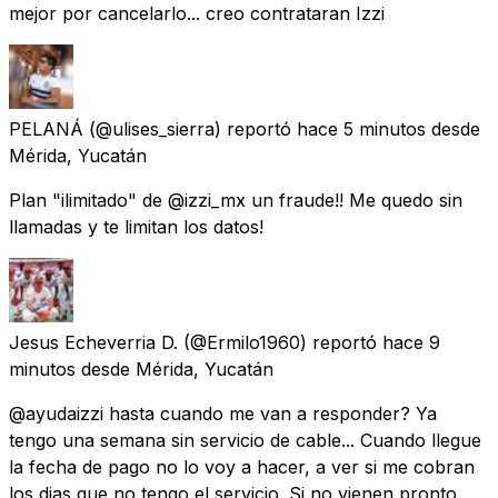
mejor por cancelarlo... creo contrataran Izzi
PELANÁ
(@ulises_sierra) reportó
hace 5 minutos
desde
Mérida, Yucatán
Plan "ilimitado" de @izzi_mx un fraude!! Me quedo sin
llamadas y te limitan los datos!
Jesus Echeverria D.
(@Ermilo1960) reportó
hace 9
minutos
desde
Mérida, Yucatán
@ayudaizzi hasta cuando me van a responder? Ya
tengo una semana sin servicio de cable... Cuando llegue
la fecha de pago no lo voy a hacer, a ver si me cobran
los dias que no tengo el servicio. Si no vienen pronto