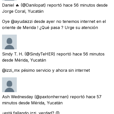
Daniel 🔥
(@Danilopat) reportó
hace 56 minutos
desde
Jorge Coral, Yucatán
Oye @ayudaizzi desde ayer no tenemos internet en el
oriente de Merida ! ¿Qué pasa ? Urge su atención
Sindy T. H.
(@SindyTeHER) reportó
hace 56 minutos
desde
Mérida, Yucatán
@izzi_mx pésimo servicio y ahora sin internet
Ash Wednesday
(@paxtonhernan) reportó
hace 57
minutos
desde
Mérida, Yucatán
¿está fallando izzi, verdad? 😠