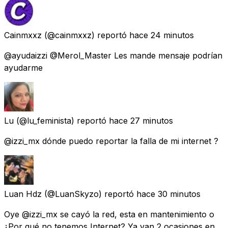
Cainmxxz
(@cainmxxz) reportó
hace 24 minutos
@ayudaizzi @Merol_Master Les mande mensaje podrían
ayudarme
Lu
(@lu_feminista) reportó
hace 27 minutos
@izzi_mx dónde puedo reportar la falla de mi internet ?
Luan Hdz
(@LuanSkyzo) reportó
hace 30 minutos
Oye @izzi_mx se cayó la red, esta en mantenimiento o
¿Por qué no tenemos Internet? Ya van 2 ocasiones en