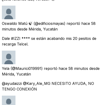
Oswaldo Matú 🍃
(@edificiosmayas) reportó
hace 58
minutos
desde
Mérida, Yucatán
Dale #IZZI **** se están acabando mis 20 pesitos de
recarga Telcel.
Yela
(@Maurici019991) reportó
hace 58 minutos
desde
Mérida, Yucatán
@ayudaizzi @Kary_Ale_MG NECESITO AYUDA, NO
TENGO CONEXIÓN