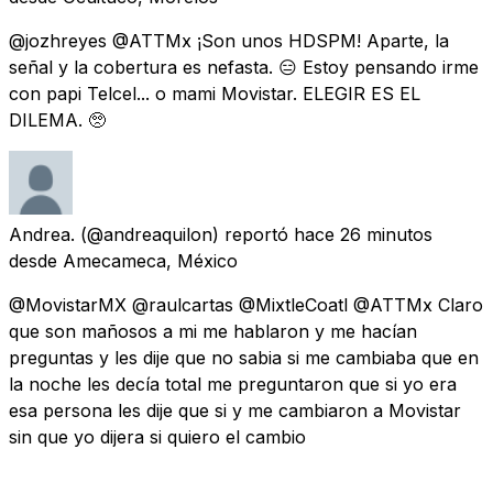
@jozhreyes @ATTMx ¡Son unos HDSPM! Aparte, la
señal y la cobertura es nefasta. 😑 Estoy pensando irme
con papi Telcel... o mami Movistar. ELEGIR ES EL
DILEMA. 🥺
Andrea.
(@andreaquilon) reportó
hace 26 minutos
desde
Amecameca, México
@MovistarMX @raulcartas @MixtleCoatl @ATTMx Claro
que son mañosos a mi me hablaron y me hacían
preguntas y les dije que no sabia si me cambiaba que en
la noche les decía total me preguntaron que si yo era
esa persona les dije que si y me cambiaron a Movistar
sin que yo dijera si quiero el cambio