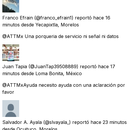
Franco Efrain
(@franco_efrain1) reportó
hace 16
minutos
desde
Yecapixtla, Morelos
@ATTMx Una porqueria de servicio ni señal ni datos
Juan Tapia
(@JuanTap39508889) reportó
hace 17
minutos
desde
Loma Bonita, México
@ATTMxAyuda necesito ayuda con una aclaración por
favor
Salvador A. Ayala
(@slvayala_) reportó
hace 23 minutos
desde
Ocuituco, Morelos