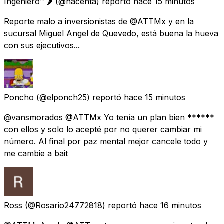
Ingeniero™ 🌶
(@nacenta) reportó
hace 15 minutos
Reporte malo a inversionistas de @ATTMx y en la
sucursal Miguel Angel de Quevedo, está buena la hueva
con sus ejecutivos...
Poncho
(@elponch25) reportó
hace 15 minutos
@vansmorados @ATTMx Yo tenía un plan bien ******
con ellos y solo lo acepté por no querer cambiar mi
número. Al final por paz mental mejor cancele todo y
me cambie a bait
Ross
(@Rosario24772818) reportó
hace 16 minutos