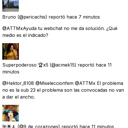
Bruno
(@pericachis) reportó
hace 7 minutos
@ATTMxAyuda tu webchat no me da solución. ¿Qué
medio es el indicado?
Superpoderoso 🏆x5
(@acmek15) reportó
hace 11
minutos
@Hektor_8108 @Miseleccionfem @ATTMx El problema
no es la sub 23 el problema son las convocadas no van
a dar el ancho.
🌺🌟🌷
(@9_de_corazones) reportó
hace 11 minutos