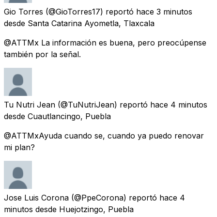
Gio Torres
(@GioTorres17) reportó
hace 3 minutos
desde
Santa Catarina Ayometla, Tlaxcala
@ATTMx La información es buena, pero preocúpense
también por la señal.
Tu Nutri Jean
(@TuNutriJean) reportó
hace 4 minutos
desde
Cuautlancingo, Puebla
@ATTMxAyuda cuando se, cuando ya puedo renovar
mi plan?
Jose Luis Corona
(@PpeCorona) reportó
hace 4
minutos
desde
Huejotzingo, Puebla