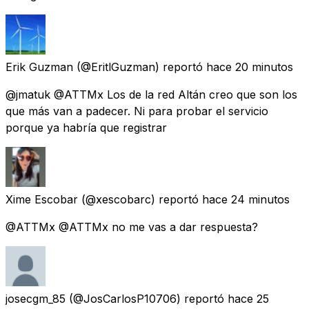
Erik Guzman
(@EritlGuzman) reportó
hace 20 minutos
@jmatuk @ATTMx Los de la red Altán creo que son los
que más van a padecer. Ni para probar el servicio
porque ya habría que registrar
Xime Escobar
(@xescobarc) reportó
hace 24 minutos
@ATTMx @ATTMx no me vas a dar respuesta?
josecgm_85
(@JosCarlosP10706) reportó
hace 25