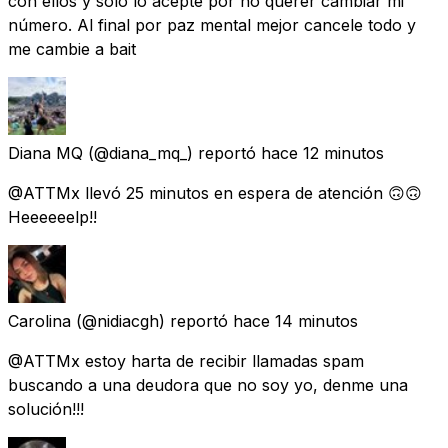
con ellos y solo lo acepté por no querer cambiar mi
número. Al final por paz mental mejor cancele todo y
me cambie a bait
Diana MQ
(@diana_mq_) reportó
hace 12 minutos
@ATTMx llevó 25 minutos en espera de atención 🙃🙃
Heeeeeelp!!
Carolina
(@nidiacgh) reportó
hace 14 minutos
@ATTMx estoy harta de recibir llamadas spam
buscando a una deudora que no soy yo, denme una
solución!!!