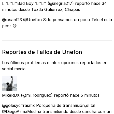
™™™Bad Boy™™™
(@alegria217) reportó
hace 34
minutos
desde
Tuxtla Gutiérrez, Chiapas
@iosant23 @Unefon Si lo pensamos un poco Telcel esta
peor 😅
Reportes de Fallos de Unefon
Los últimos problemas e interrupciones reportados en
social media:
MikeRDX
(@mi_rodriguex) reportó
hace 5 minutos
@golesycifrasmx Porquería de transmisión,el tal
@DiegoArmaMedina transmitiendo desde cancha con un