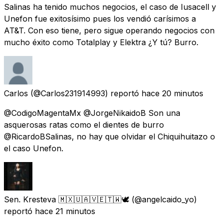
Salinas ha tenido muchos negocios, el caso de Iusacell y
Unefon fue exitosísimo pues los vendió carísimos a
AT&T. Con eso tiene, pero sigue operando negocios con
mucho éxito como Totalplay y Elektra ¿Y tú? Burro.
Carlos
(@Carlos231914993) reportó
hace 20 minutos
@CodigoMagentaMx @JorgeNikaidoB Son una
asquerosas ratas como el dientes de burro
@RicardoBSalinas, no hay que olvidar el Chiquihuitazo o
el caso Unefon.
Sen. Kresteva 🇲🇽🇺🇦🇻🇪🇹🇼🕊️
(@angelcaido_yo)
reportó
hace 21 minutos