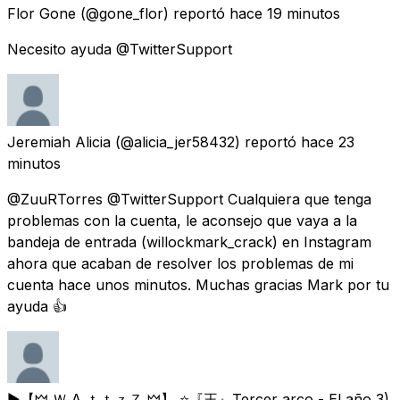
Flor Gone
(@gone_flor) reportó
hace 19 minutos
Necesito ayuda @TwitterSupport
Jeremiah Alicia
(@alicia_jer58432) reportó
hace 23
minutos
@ZuuRTorres @TwitterSupport Cualquiera que tenga
problemas con la cuenta, le aconsejo que vaya a la
bandeja de entrada (willockmark_crack) en Instagram
ahora que acaban de resolver los problemas de mi
cuenta hace unos minutos. Muchas gracias Mark por tu
ayuda 👍
►【🜲 Ｗ Λ ｔｔｚＺ 🜲】 ⭐『王』Tercer arco - El año 3)