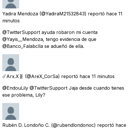
Yadira Mendoza
(@YadiraM21532843) reportó
hace 11
minutos
@TwitterSupport ayuda robaron mi cuenta
@Yayis__Mendoza, tengo evidencia de que
@Banco_Falabclla se adueñó de ella.
☄️Arx.X🧬
(@AreX_CorSa) reportó
hace 11 minutos
@EndouLily @TwitterSupport Jaja desde cuando tienes
ese problema, Lily?
Rubén D. Londoño C.
(@rubendlondonoc) reportó
hace