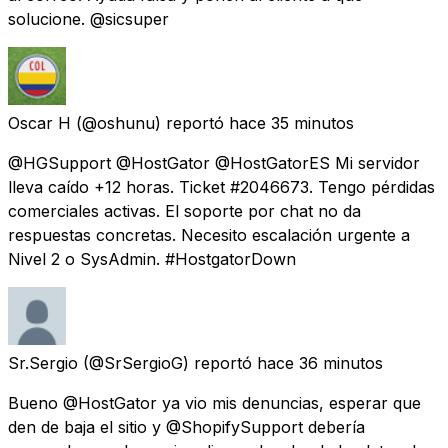
solucione. @sicsuper
Oscar H
(@oshunu) reportó
hace 35 minutos
@HGSupport @HostGator @HostGatorES Mi servidor
lleva caído +12 horas. Ticket #2046673. Tengo pérdidas
comerciales activas. El soporte por chat no da
respuestas concretas. Necesito escalación urgente a
Nivel 2 o SysAdmin. #HostgatorDown
Sr.Sergio
(@SrSergioG) reportó
hace 36 minutos
Bueno @HostGator ya vio mis denuncias, esperar que
den de baja el sitio y @ShopifySupport debería