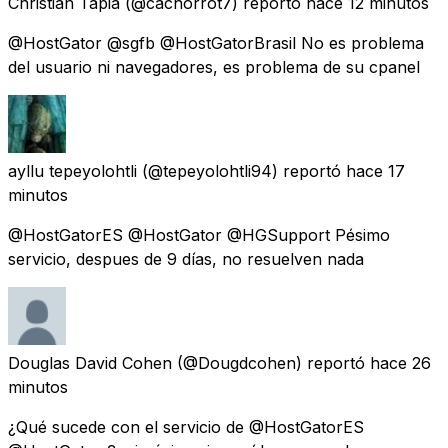
Christian Tapia
(@cachorrot7) reportó
hace 12 minutos
@HostGator @sgfb @HostGatorBrasil No es problema
del usuario ni navegadores, es problema de su cpanel
ayllu tepeyolohtli
(@tepeyolohtli94) reportó
hace 17
minutos
@HostGatorES @HostGator @HGSupport Pésimo
servicio, despues de 9 días, no resuelven nada
Douglas David Cohen
(@Dougdcohen) reportó
hace 26
minutos
¿Qué sucede con el servicio de @HostGatorES