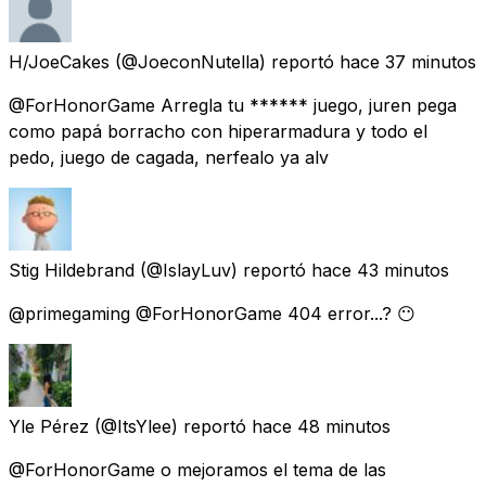
H/JoeCakes
(@JoeconNutella) reportó
hace 37 minutos
@ForHonorGame Arregla tu ****** juego, juren pega
como papá borracho con hiperarmadura y todo el
pedo, juego de cagada, nerfealo ya alv
Stig Hildebrand
(@IslayLuv) reportó
hace 43 minutos
@primegaming @ForHonorGame 404 error...? 😶
Yle Pérez
(@ItsYlee) reportó
hace 48 minutos
@ForHonorGame o mejoramos el tema de las