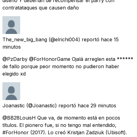
diseño Y deberían de recompensar el parry con
contratataques que causen daño
The_new_big_bang
(@elrichi004) reportó
hace 15
minutos
@PzDarby @ForHonorGame Ojalá arreglen esta ******
de fallo porque peor momento no pudieron haber
elegido xd
Joanastic
(@Joanastic) reportó
hace 29 minutos
@BB28LouisH Que va, de momento está en pocos
títulos. El pionero fue, si no tengo mal entendido,
#ForHonor (2017). Lo creó Kristjan Zadziuk (Ubisoft).