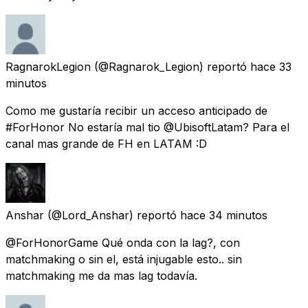
RagnarokLegion
(@Ragnarok_Legion) reportó
hace 33
minutos
Como me gustaría recibir un acceso anticipado de
#ForHonor No estaría mal tio @UbisoftLatam? Para el
canal mas grande de FH en LATAM :D
Anshar
(@Lord_Anshar) reportó
hace 34 minutos
@ForHonorGame Qué onda con la lag?, con
matchmaking o sin el, está injugable esto.. sin
matchmaking me da mas lag todavía.