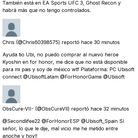
También está en EA Sports UFC 3, Ghost Recon y
habrá más que no tengo controlados.
Chris
(@Chris60398575) reportó
hace 30 minutos
Ayuda tio Ubi, no puedo comprar al nuevo heroe
Kyoshin en for honor, me dice que no está disponible
para mi pais y soy de méxico wtf Plataforma: PC Ubisoft
connect @UbisoftLatam @ForHonorGame @Ubisoft
ObsCure-VII-
(@ObsCureVll) reportó
hace 32 minutos
@Secondlifee22 @ForHonorESP @Ubisoft_Spain Sí
señor, lo que le dije, mal vicio me he metido entre
anoche y hoy!!