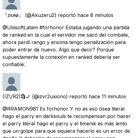
『zєяø』
(@Akuzeru2) reportó
hace 8 minutos
@UbisoftLatam #forhonor Estaba jugando una partida
de ranked en la cual el servidor me sacó del combate,
ahora perdí rango y encima tengo penalización para
poder entrar de nuevo. Algo que decir? Porque
supuestamente la conexión en ranked debería ser
confiable.
(IZ\/R2)🗿🚬
(@izvr2uxiono) reportó
hace 11 minutos
@RRAMON981 Es forhonor Y no es eso ósea literal
hago el parry en darksouls te recompensan por hacer
el parry literal hago el parry y el timenik es más lento
que un golpe para que siquiera hacerlo es un error de