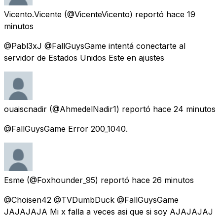
Vicento.Vicente
(@VicenteVicento) reportó
hace 19
minutos
@Pabl3xJ @FallGuysGame intentá conectarte al
servidor de Estados Unidos Este en ajustes
ouaiscnadir
(@AhmedelNadir1) reportó
hace 24 minutos
@FallGuysGame Error 200_1040.
Esme
(@Foxhounder_95) reportó
hace 26 minutos
@Choisen42 @TVDumbDuck @FallGuysGame
JAJAJAJA Mi x falla a veces asi que si soy AJAJAJAJ