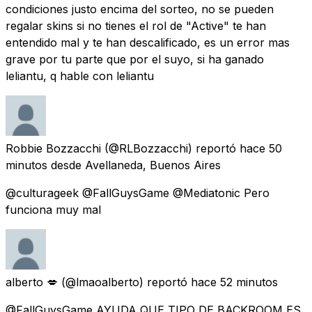
condiciones justo encima del sorteo, no se pueden
regalar skins si no tienes el rol de "Active" te han
entendido mal y te han descalificado, es un error mas
grave por tu parte que por el suyo, si ha ganado
leliantu, q hable con leliantu
Robbie Bozzacchi
(@RLBozzacchi) reportó
hace 50
minutos
desde Avellaneda, Buenos Aires
@culturageek @FallGuysGame @Mediatonic Pero
funciona muy mal
alberto 💋
(@lmaoalberto) reportó
hace 52 minutos
@FallGuysGame AYUDA QUE TIPO DE BACKROOM ES