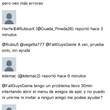
pero veo más errores
Herfe🦋#RubiusX
(@Guada_Pineda28) reportó
hace 3
minutos
@Rubiu5 @vegetta777 @FallGuysGame A ver, prueba
solo, sin ayuda
kitemac
(@kitemac2) reportó
hace 6 minutos
@FallGuysGame tengo un problema llevo 30min
intentando abrir el menu de amigos de epic y no puedo
ni unirme ni invitar a ningun amigo me podeis ayudar?