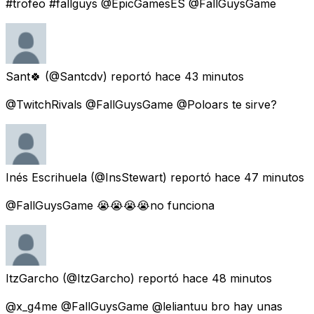
#trofeo #fallguys @EpicGamesES @FallGuysGame
Sant🍀
(@Santcdv) reportó
hace 43 minutos
@TwitchRivals @FallGuysGame @Poloars te sirve?
Inés Escrihuela
(@InsStewart) reportó
hace 47 minutos
@FallGuysGame 😭😭😭😭no funciona
ItzGarcho
(@ItzGarcho) reportó
hace 48 minutos
@x_g4me @FallGuysGame @leliantuu bro hay unas