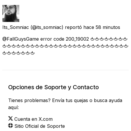
Its_Somniac
(@its_somniac) reportó
hace 58 minutos
@FallGuysGame error code 200_19002 🖕🖕🖕🖕🖕🖕🖕🖕
🖕🖕🖕🖕🖕🖕🖕🖕🖕🖕🖕🖕🖕🖕🖕🖕🖕🖕🖕🖕🖕🖕🖕🖕🖕🖕🖕
🖕🖕🖕🖕🖕🖕🖕
Opciones de Soporte y Contacto
Tienes problemas? Envía tus quejas o busca ayuda
aquí:
Cuenta en X.com
Sitio Oficial de Soporte