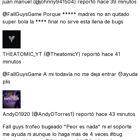
juan manuel
(@johnny941504) reportó
hace 39 minutos
@FallGuysGame Porque ***** madres no an quitado
super bola la **** final no sirve esta llena de bugs
THEATOMIC_YT
(@TheatomicY) reportó
hace 41
minutos
@FallGuysGame A mi todavía no me deja entrar 😞ayuda
plis
AndyD1920
(@AndyDTorres1) reportó
hace 43 minutos
Fall guys trofeo bugeado "Peor es nada" ni el soporte
me ayuda ni aunque lo haga mas de 4 veces #bug