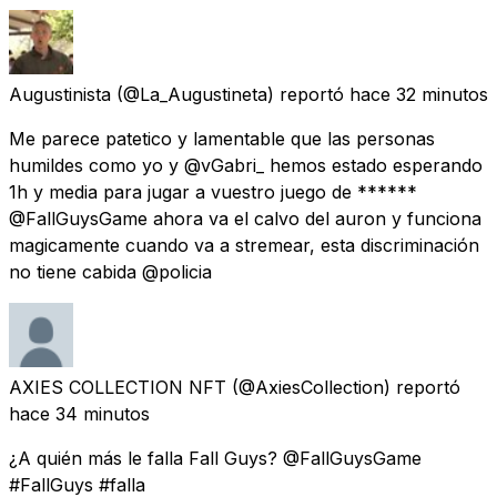
Augustinista
(@La_Augustineta) reportó
hace 32 minutos
Me parece patetico y lamentable que las personas
humildes como yo y @vGabri_ hemos estado esperando
1h y media para jugar a vuestro juego de ******
@FallGuysGame ahora va el calvo del auron y funciona
magicamente cuando va a stremear, esta discriminación
no tiene cabida @policia
AXIES COLLECTION NFT
(@AxiesCollection) reportó
hace 34 minutos
¿A quién más le falla Fall Guys? @FallGuysGame
#FallGuys #falla