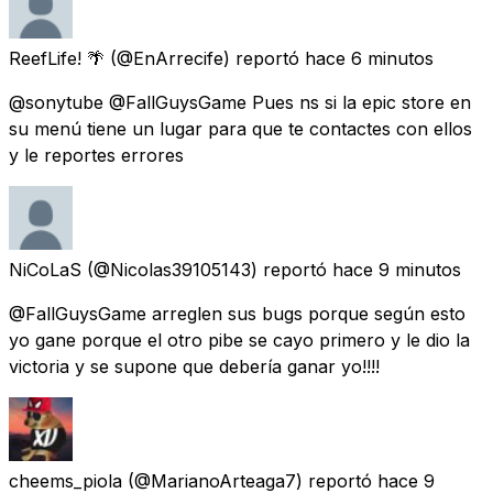
ReefLife! 🌴
(@EnArrecife) reportó
hace 6 minutos
@sonytube @FallGuysGame Pues ns si la epic store en
su menú tiene un lugar para que te contactes con ellos
y le reportes errores
NiCoLaS
(@Nicolas39105143) reportó
hace 9 minutos
@FallGuysGame arreglen sus bugs porque según esto
yo gane porque el otro pibe se cayo primero y le dio la
victoria y se supone que debería ganar yo!!!!
cheems_piola
(@MarianoArteaga7) reportó
hace 9