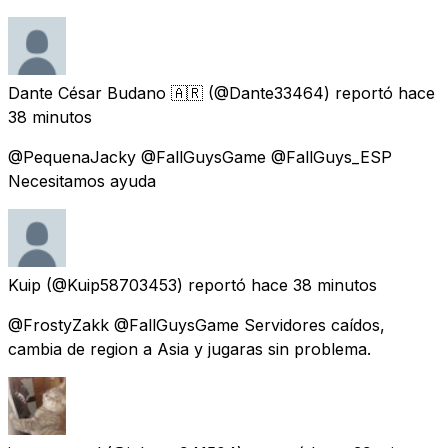
Dante César Budano 🇦🇷
(@Dante33464) reportó
hace
38 minutos
@PequenaJacky @FallGuysGame @FallGuys_ESP
Necesitamos ayuda
Kuip
(@Kuip58703453) reportó
hace 38 minutos
@FrostyZakk @FallGuysGame Servidores caídos,
cambia de region a Asia y jugaras sin problema.