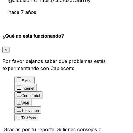
@clubleonfc https://t.co/d25zJ8iT6y
hace 7 años
¿Qué no está funcionando?
×
Por favor déjanos saber que problemas estás
experimentando con Cablecom:
E-mail
Internet
Corte Total
Wi-fi
Televisíon
Teléfono
¡Gracias por tu reporte! Si tienes consejos o