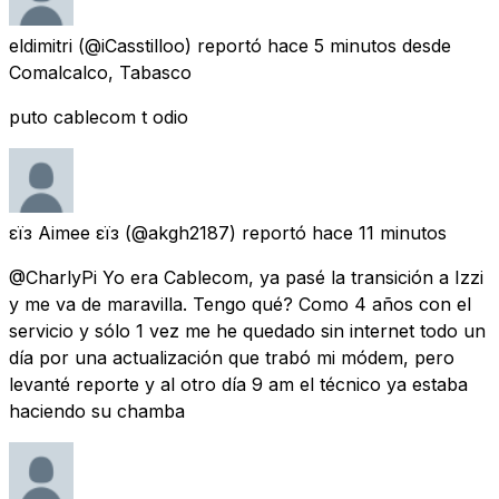
eldimitri
(@iCasstilloo) reportó
hace 5 minutos
desde
Comalcalco, Tabasco
puto cablecom t odio
εїз Aimee εїз
(@akgh2187) reportó
hace 11 minutos
@CharlyPi Yo era Cablecom, ya pasé la transición a Izzi
y me va de maravilla. Tengo qué? Como 4 años con el
servicio y sólo 1 vez me he quedado sin internet todo un
día por una actualización que trabó mi módem, pero
levanté reporte y al otro día 9 am el técnico ya estaba
haciendo su chamba