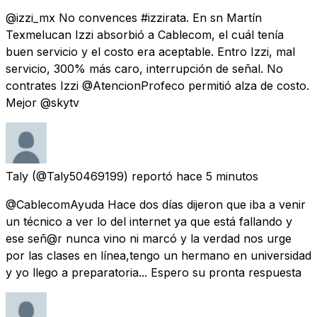
@izzi_mx No convences #izzirata. En sn Martín
Texmelucan Izzi absorbió a Cablecom, el cuál tenía
buen servicio y el costo era aceptable. Entro Izzi, mal
servicio, 300% más caro, interrupción de señal. No
contrates Izzi @AtencionProfeco permitió alza de costo.
Mejor @skytv
Taly
(@Taly50469199) reportó
hace 5 minutos
@CablecomAyuda Hace dos días dijeron que iba a venir
un técnico a ver lo del internet ya que está fallando y
ese señ@r nunca vino ni marcó y la verdad nos urge
por las clases en línea,tengo un hermano en universidad
y yo llego a preparatoria... Espero su pronta respuesta