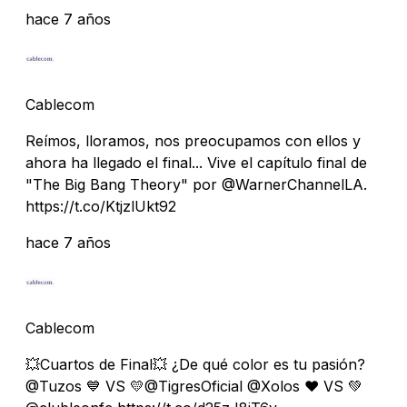
hace 7 años
Cablecom
Reímos, lloramos, nos preocupamos con ellos y
ahora ha llegado el final... Vive el capítulo final de
"The Big Bang Theory" por @WarnerChannelLA.
https://t.co/KtjzlUkt92
hace 7 años
Cablecom
💥Cuartos de Final💥 ¿De qué color es tu pasión?
@Tuzos 💙 VS 💛@TigresOficial @Xolos ❤️ VS 💚