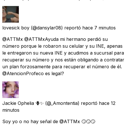
lovesick boy
(@dansylar08) reportó
hace 7 minutos
@ATTMx @ATTMxAyuda mi hermano perdió su
número porque le robaron su celular y su INE, apenas
le entregaron su nueva INE y acudimos a sucursal para
recuperar su número y nos están obligando a contratar
un plan forzosamente para recuperar el número de él.
@AtencionProfeco es legal?
Jackie Ophelia 🪻✨
(@_Amontentia) reportó
hace 12
minutos
Soy yo o no hay señal de @ATTMx 🙄🙄🙄