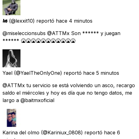
🚂
(@lexxit10) reportó
hace 4 minutos
@miseleccionsubs @ATTMx Son ****** y juegan
****** 🤮🤮🤮🤮🤮🤮🤮🤮🤮🤮🤮
Yael
(@YaelTheOnlyOne) reportó
hace 5 minutos
@ATTMx tu servicio se está volviendo un asco, recargo
saldo el miércoles y hoy es día que no tengo datos, me
largo a @baitmxoficial
Karina del olmo
(@Kariniux_0808) reportó
hace 6