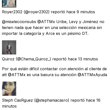
Royer2302
(@royer2302) reportó
hace 9 minutos
@miseleccionsubs @ATTMx Uribe, Levy y Jiménez no
tienen nada que hacer en una selección mexicana sin
importar la categoría y Arce es un pésimo DT.
Quiroz
(@Chema_Quiroz_) reportó
hace 13 minutos
Por qué están difícil contactar con atención al cliente de
att @ATTMx es una basura su atención @ATTMxAyuda
Steph CasRguez
(@stephaniacasro) reportó
hace 16
minutos