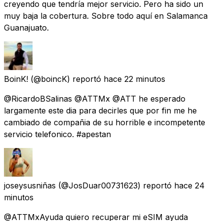
creyendo que tendría mejor servicio. Pero ha sido un
muy baja la cobertura. Sobre todo aquí en Salamanca
Guanajuato.
BoinK!
(@boincK) reportó
hace 22 minutos
@RicardoBSalinas @ATTMx @ATT he esperado
largamente este dia para decirles que por fin me he
cambiado de compañia de su horrible e incompetente
servicio telefonico. #apestan
joseysusniñas
(@JosDuar00731623) reportó
hace 24
minutos
@ATTMxAyuda quiero recuperar mi eSIM ayuda