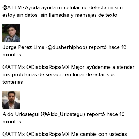
@ATTMxAyuda ayuda mi celular no detecta mi sim
estoy sin datos, sin llamadas y mensajes de texto
Jorge Perez Lima
(@dusherhiphop) reportó
hace 18
minutos
@ATTMx @DiablosRojosMX Mejor ayúdenme a atender
mis problemas de servicio en lugar de estar sus
tonterias
Aldo Uriostegui
(@Aldo_Uriostegui) reportó
hace 19
minutos
@ATTMx @DiablosRojosMX Me cambie con ustedes