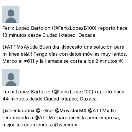
Fenix Lopez Bartolon
(@FenixLopezB100) reportó
hace
18 minutos
desde
Ciudad Ixtepec, Oaxaca
@ATTMxAyuda Buen día ¡¡Necesito una solución para
mi línea at&t!! Tengo días con datos móviles muy lentos.
Marco al *611 y la llamada se corta a los 2 minutos 😠
Fenix Lopez Bartolon
(@FenixLopez100) reportó
hace
44 minutos
desde
Ciudad Ixtepec, Oaxaca
@checkoutmx @Telcel @MovistarMX @ATTMx No
recomiendo a @ATTMx para mi es la peor empresa,
mejor te recomiendo a @weexmx