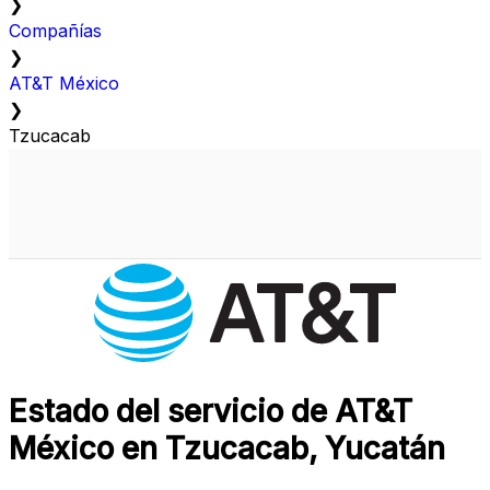
❯
Compañías
❯
AT&T México
❯
Tzucacab
Estado del servicio de AT&T
México en Tzucacab, Yucatán