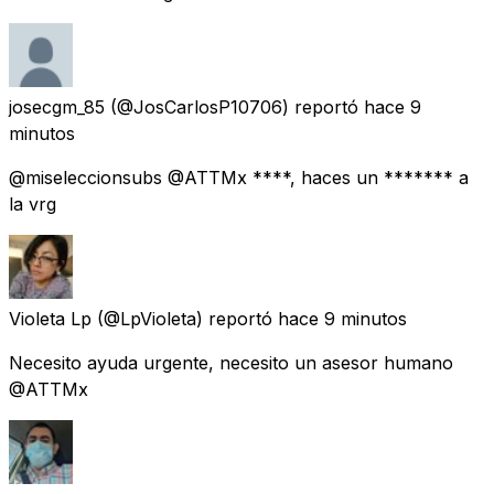
josecgm_85
(@JosCarlosP10706) reportó
hace 9
minutos
@miseleccionsubs @ATTMx ****, haces un ******* a
la vrg
Violeta Lp
(@LpVioleta) reportó
hace 9 minutos
Necesito ayuda urgente, necesito un asesor humano
@ATTMx