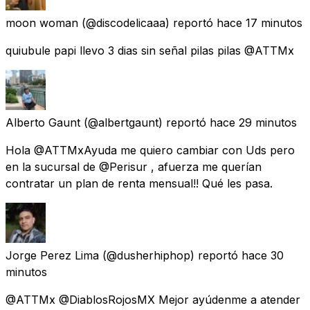
moon woman
(@discodelicaaa) reportó
hace 17 minutos
quiubule papi llevo 3 dias sin señal pilas pilas @ATTMx
Alberto Gaunt
(@albertgaunt) reportó
hace 29 minutos
Hola @ATTMxAyuda me quiero cambiar con Uds pero
en la sucursal de @Perisur , afuerza me querían
contratar un plan de renta mensual!! Qué les pasa.
Jorge Perez Lima
(@dusherhiphop) reportó
hace 30
minutos
@ATTMx @DiablosRojosMX Mejor ayúdenme a atender