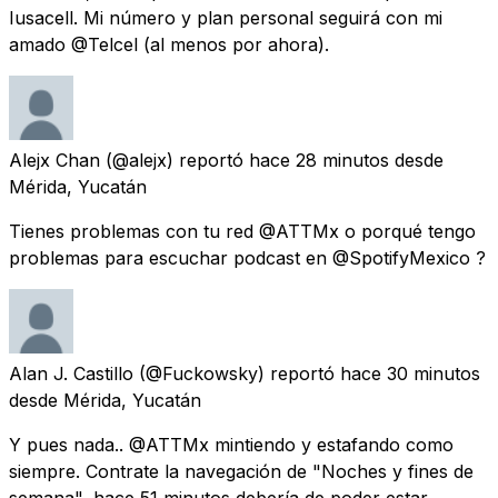
Iusacell. Mi número y plan personal seguirá con mi
amado @Telcel (al menos por ahora).
Alejx Chan
(@alejx) reportó
hace 28 minutos
desde
Mérida, Yucatán
Tienes problemas con tu red @ATTMx o porqué tengo
problemas para escuchar podcast en @SpotifyMexico ?
Alan J. Castillo
(@Fuckowsky) reportó
hace 30 minutos
desde
Mérida, Yucatán
Y pues nada.. @ATTMx mintiendo y estafando como
siempre. Contrate la navegación de "Noches y fines de
semana", hace 51 minutos debería de poder estar