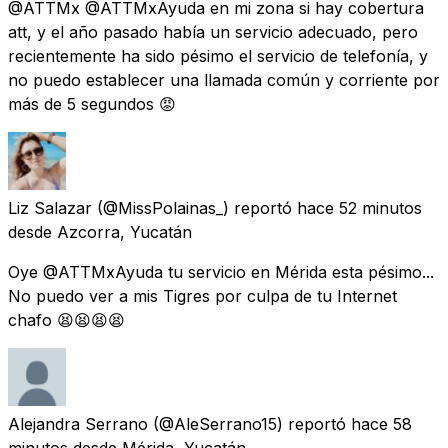
@ATTMx @ATTMxAyuda en mi zona si hay cobertura
att, y el año pasado había un servicio adecuado, pero
recientemente ha sido pésimo el servicio de telefonía, y
no puedo establecer una llamada común y corriente por
más de 5 segundos 😡
Liz Salazar
(@MissPolainas_) reportó
hace 52 minutos
desde
Azcorra, Yucatán
Oye @ATTMxAyuda tu servicio en Mérida esta pésimo...
No puedo ver a mis Tigres por culpa de tu Internet
chafo 😫😫😫😫
Alejandra Serrano
(@AleSerrano15) reportó
hace 58
minutos
desde
Mérida, Yucatán