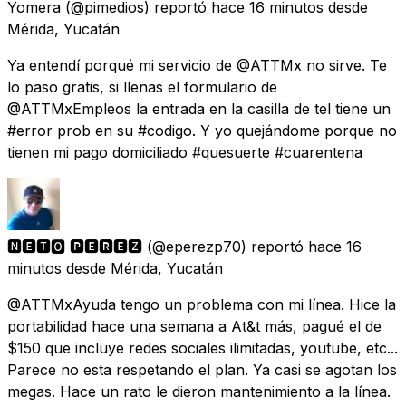
Yomera
(@pimedios) reportó
hace 16 minutos
desde
Mérida, Yucatán
Ya entendí porqué mi servicio de @ATTMx no sirve. Te
lo paso gratis, si llenas el formulario de
@ATTMxEmpleos la entrada en la casilla de tel tiene un
#error prob en su #codigo. Y yo quejándome porque no
tienen mi pago domiciliado #quesuerte #cuarentena
🅽🅴🆃🅾 🅿🅴🆁🅴🆉
(@eperezp70) reportó
hace 16
minutos
desde
Mérida, Yucatán
@ATTMxAyuda tengo un problema con mi línea. Hice la
portabilidad hace una semana a At&t más, pagué el de
$150 que incluye redes sociales ilimitadas, youtube, etc...
Parece no esta respetando el plan. Ya casi se agotan los
megas. Hace un rato le dieron mantenimiento a la línea.