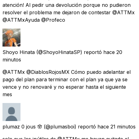
atención! Al pedir una devolución porque no pudieron
resolver el problema me dejaron de contestar @ATTMx
@ATTMxAyuda @Profeco
Shoyo Hinata
(@ShoyoHinataSP) reportó
hace 20
minutos
@ATTMx @DiablosRojosMX Cómo puedo adelantar el
pago del plan para terminar con el plan ya que ya se
vence y no renovaré y no esperar hasta el siguiente
mes
plumaz 0 jous 🪬
(@plumasboi) reportó
hace 21 minutos
solo que los inútiles de @ATTMx me hayan quitado el