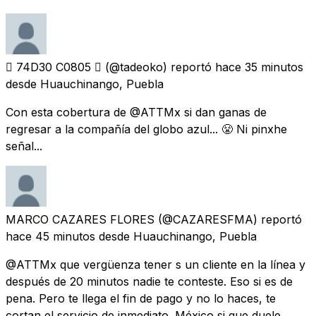
 74D30 C0805 
(@tadeoko) reportó
hace 35 minutos
desde
Huauchinango, Puebla
Con esta cobertura de @ATTMx si dan ganas de
regresar a la compañía del globo azul... 😤 Ni pinxhe
señal...
MARCO CAZARES FLORES
(@CAZARESFMA) reportó
hace 45 minutos
desde
Huauchinango, Puebla
@ATTMx que vergüenza tener s un cliente en la línea y
después de 20 minutos nadie te conteste. Eso si es de
pena. Pero te llega el fin de pago y no lo haces, te
cortan el servicio de inmediato. México si que duele.