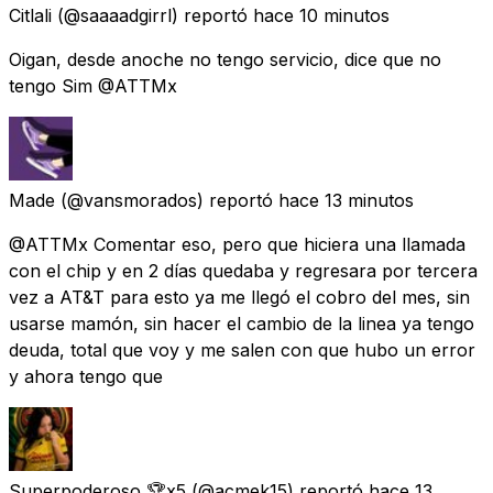
Citlali
(@saaaadgirrl) reportó
hace 10 minutos
Oigan, desde anoche no tengo servicio, dice que no
tengo Sim @ATTMx
Made
(@vansmorados) reportó
hace 13 minutos
@ATTMx Comentar eso, pero que hiciera una llamada
con el chip y en 2 días quedaba y regresara por tercera
vez a AT&T para esto ya me llegó el cobro del mes, sin
usarse mamón, sin hacer el cambio de la linea ya tengo
deuda, total que voy y me salen con que hubo un error
y ahora tengo que
Superpoderoso 🏆x5
(@acmek15) reportó
hace 13