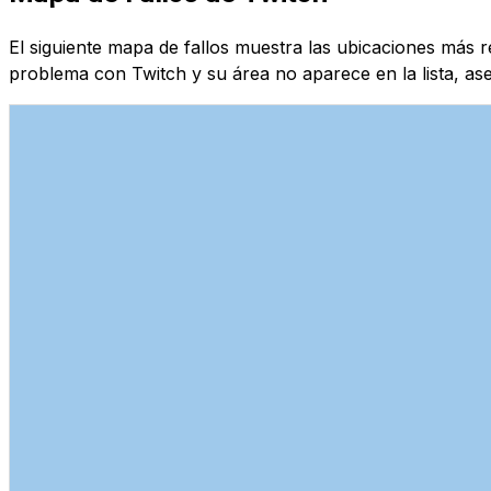
El siguiente mapa de fallos muestra las ubicaciones más 
problema con Twitch y su área no aparece en la lista, as