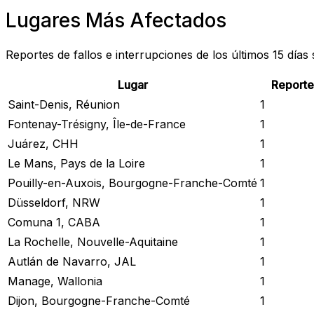
Lugares Más Afectados
Reportes de fallos e interrupciones de los últimos 15 días
Lugar
Reporte
Saint-Denis, Réunion
1
Fontenay-Trésigny, Île-de-France
1
Juárez, CHH
1
Le Mans, Pays de la Loire
1
Pouilly-en-Auxois, Bourgogne-Franche-Comté
1
Düsseldorf, NRW
1
Comuna 1, CABA
1
La Rochelle, Nouvelle-Aquitaine
1
Autlán de Navarro, JAL
1
Manage, Wallonia
1
Dijon, Bourgogne-Franche-Comté
1