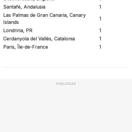
Santafé, Andalusia
1
Las Palmas de Gran Canaria, Canary
1
Islands
Londrina, PR
1
Cerdanyola del Vallès, Catalonia
1
Paris, Île-de-France
1
Revisar Estado Actual
PUBLICIDAD