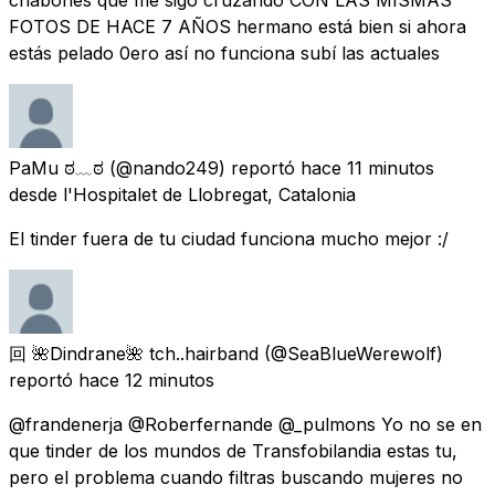
chabones que me sigo cruzando CON LAS MISMAS
FOTOS DE HACE 7 AÑOS hermano está bien si ahora
estás pelado 0ero así no funciona subí las actuales
PaMu ಠ﹏ಠ
(@nando249) reportó
hace 11 minutos
desde l'Hospitalet de Llobregat, Catalonia
El tinder fuera de tu ciudad funciona mucho mejor :/
回 🌺Dindrane🌺 tch..hairband
(@SeaBlueWerewolf)
reportó
hace 12 minutos
@frandenerja @Roberfernande @_pulmons Yo no se en
que tinder de los mundos de Transfobilandia estas tu,
pero el problema cuando filtras buscando mujeres no