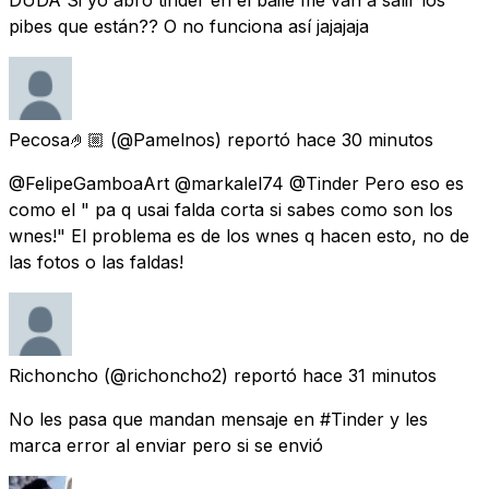
DUDA Si yo abro tinder en el baile me van a salir los
pibes que están?? O no funciona así jajajaja
Pecosa🤌🏼
(@Pamelnos) reportó
hace 30 minutos
@FelipeGamboaArt @markalel74 @Tinder Pero eso es
como el " pa q usai falda corta si sabes como son los
wnes!" El problema es de los wnes q hacen esto, no de
las fotos o las faldas!
Richoncho
(@richoncho2) reportó
hace 31 minutos
No les pasa que mandan mensaje en #Tinder y les
marca error al enviar pero si se envió