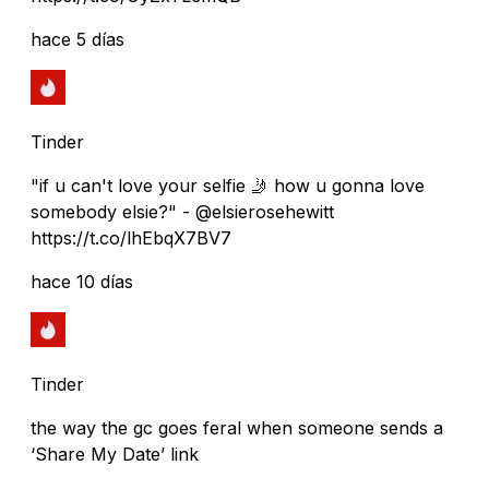
hace 5 días
Tinder
"if u can't love your selfie 🤳 how u gonna love
somebody elsie?" - @elsierosehewitt
https://t.co/lhEbqX7BV7
hace 10 días
Tinder
the way the gc goes feral when someone sends a
‘Share My Date’ link