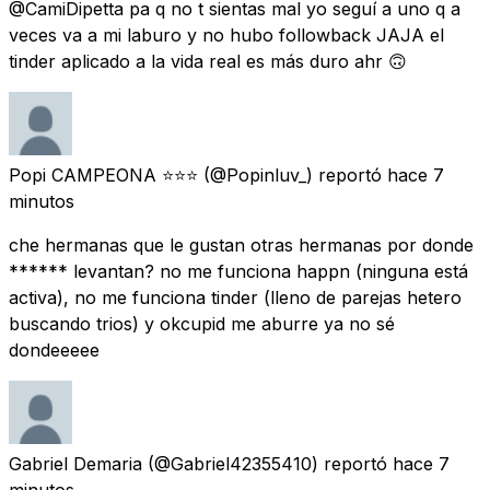
@CamiDipetta pa q no t sientas mal yo seguí a uno q a
veces va a mi laburo y no hubo followback JAJA el
tinder aplicado a la vida real es más duro ahr 🙃
Popi CAMPEONA ⭐⭐⭐
(@Popinluv_) reportó
hace 7
minutos
che hermanas que le gustan otras hermanas por donde
****** levantan? no me funciona happn (ninguna está
activa), no me funciona tinder (lleno de parejas hetero
buscando trios) y okcupid me aburre ya no sé
dondeeeee
Gabriel Demaria
(@Gabriel42355410) reportó
hace 7