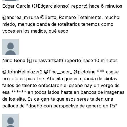
Edgar García
(@Edgarcialonso) reportó
hace 6 minutos
@andrea_miruna @Berto_Romero Totalmente, mucho
miedo, menuda oanda de totalitarios tenemos como
voces en los medios, qué asco
Niño Bond
(@runasvartkatt) reportó
hace 10 minutos
@JohnHellblazer2 @The__seer_ @pictoline *** esque
no solo es pictoline. Ahoeita que esa oanda de idiotas
faltos de talento onfectaron el diseño hay un vergo de
esa ****** en todos lados hasta en bancos de imagenes
de los elite. Es ca-gan-te que esos seres te den una
paltoca de "diseño con perspectiva de genero en Ps"