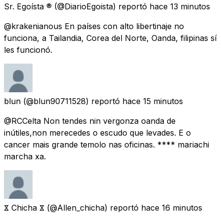
Sr. Egoísta ®
(@DiarioEgoista) reportó
hace 13 minutos
@krakenianous En países con alto libertinaje no
funciona, a Tailandia, Corea del Norte, Oanda, filipinas sí
les funcionó.
blun
(@blun90711528) reportó
hace 15 minutos
@RCCelta Non tendes nin vergonza oanda de
inútiles,non merecedes o escudo que levades. E o
cancer mais grande temolo nas oficinas. **** mariachi
marcha xa.
𐋀 Chicha 𐋀
(@Allen_chicha) reportó
hace 16 minutos