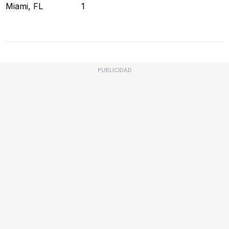
Miami, FL
1
Revisar Estado Actual
PUBLICIDAD