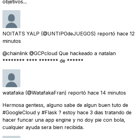
objetivos...
NOITATS YALP
(@UNTIPOdeJUEGOS) reportó
hace 12
minutos
@chainlink @GCPcloud Que hackeado a natalan
******** **** ******* de ******
watafaka
(@WatafakaFran) reportó
hace 14 minutos
Hermosa gentess, alguno sabe de algun buen tuto de
#GoogleCloud y #Flask ? estoy hace 3 dias tratando de
hacer funcar una app engine y no doy pie con bola,
cualquier ayuda sera bien recibida.