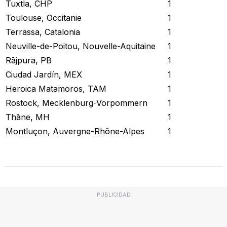
Tuxtla, CHP
1
Toulouse, Occitanie
1
Terrassa, Catalonia
1
Neuville-de-Poitou, Nouvelle-Aquitaine
1
Rājpura, PB
1
Ciudad Jardín, MEX
1
Heroica Matamoros, TAM
1
Rostock, Mecklenburg-Vorpommern
1
Thāne, MH
1
Montluçon, Auvergne-Rhône-Alpes
1
Revisar Estado Actual
PUBLICIDAD