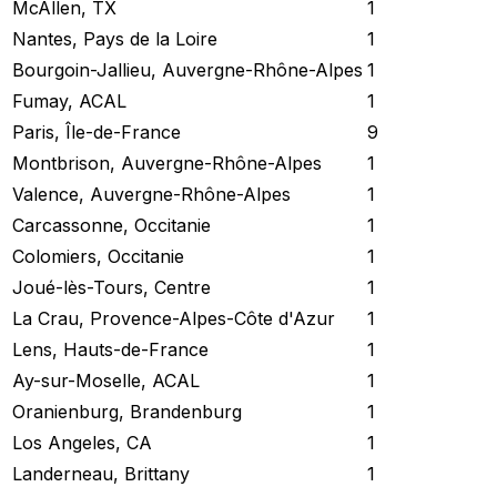
McAllen, TX
1
Nantes, Pays de la Loire
1
Bourgoin-Jallieu, Auvergne-Rhône-Alpes
1
Fumay, ACAL
1
Paris, Île-de-France
9
Montbrison, Auvergne-Rhône-Alpes
1
Valence, Auvergne-Rhône-Alpes
1
Carcassonne, Occitanie
1
Colomiers, Occitanie
1
Joué-lès-Tours, Centre
1
La Crau, Provence-Alpes-Côte d'Azur
1
Lens, Hauts-de-France
1
Ay-sur-Moselle, ACAL
1
Oranienburg, Brandenburg
1
Los Angeles, CA
1
Landerneau, Brittany
1