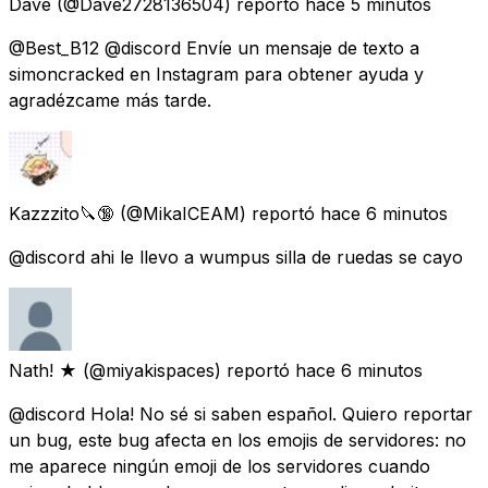
Dave
(@Dave2728136504) reportó
hace 5 minutos
@Best_B12 @discord Envíe un mensaje de texto a
simoncracked en Instagram para obtener ayuda y
agradézcame más tarde.
Kazzzito🔪🔞
(@MikaICEAM) reportó
hace 6 minutos
@discord ahi le llevo a wumpus silla de ruedas se cayo
Nath! ★
(@miyakispaces) reportó
hace 6 minutos
@discord Hola! No sé si saben español. Quiero reportar
un bug, este bug afecta en los emojis de servidores: no
me aparece ningún emoji de los servidores cuando