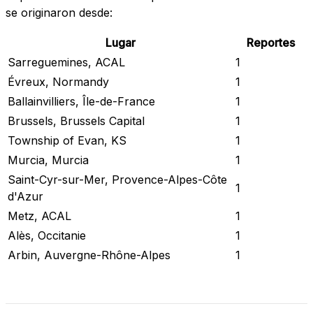
se originaron desde:
Lugar
Reportes
Sarreguemines, ACAL
1
Évreux, Normandy
1
Ballainvilliers, Île-de-France
1
Brussels, Brussels Capital
1
Township of Evan, KS
1
Murcia, Murcia
1
Saint-Cyr-sur-Mer, Provence-Alpes-Côte
1
d'Azur
Metz, ACAL
1
Alès, Occitanie
1
Arbin, Auvergne-Rhône-Alpes
1
Revisar Estado Actual