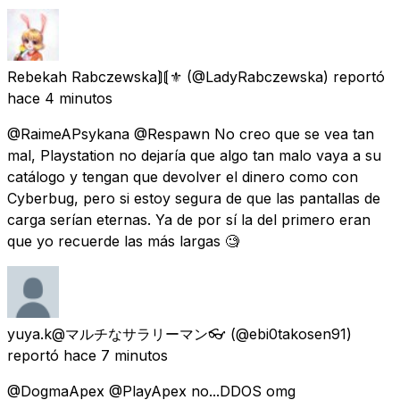
Rebekah Rabczewska⟭⟬⚜️
(@LadyRabczewska) reportó
hace 4 minutos
@RaimeAPsykana @Respawn No creo que se vea tan
mal, Playstation no dejaría que algo tan malo vaya a su
catálogo y tengan que devolver el dinero como con
Cyberbug, pero si estoy segura de que las pantallas de
carga serían eternas. Ya de por sí la del primero eran
que yo recuerde las más largas 🧐
yuya.k@マルチなサラリーマン👓
(@ebi0takosen91)
reportó
hace 7 minutos
@DogmaApex @PlayApex no...DDOS omg