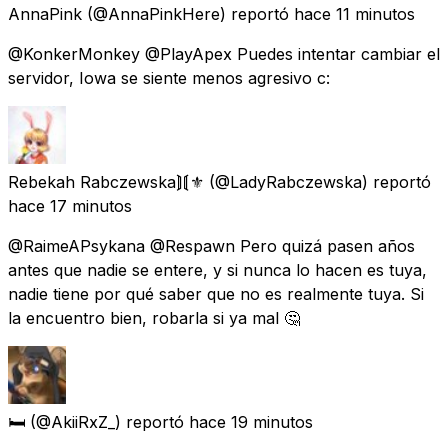
AnnaPink
(@AnnaPinkHere) reportó
hace 11 minutos
@KonkerMonkey @PlayApex Puedes intentar cambiar el
servidor, Iowa se siente menos agresivo c:
Rebekah Rabczewska⟭⟬⚜️
(@LadyRabczewska) reportó
hace 17 minutos
@RaimeAPsykana @Respawn Pero quizá pasen años
antes que nadie se entere, y si nunca lo hacen es tuya,
nadie tiene por qué saber que no es realmente tuya. Si
la encuentro bien, robarla si ya mal 🤔
🛏
(@AkiiRxZ_) reportó
hace 19 minutos