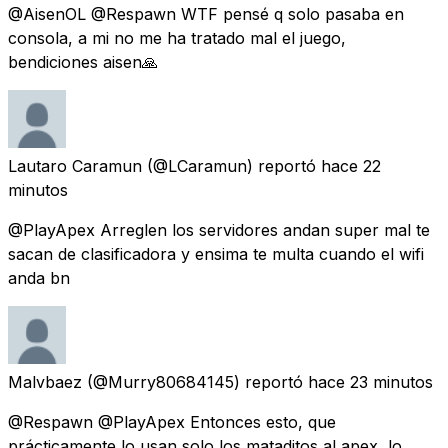
@AisenOL @Respawn WTF pensé q solo pasaba en
consola, a mi no me ha tratado mal el juego,
bendiciones aisen🙏
Lautaro Caramun
(@LCaramun) reportó
hace 22
minutos
@PlayApex Arreglen los servidores andan super mal te
sacan de clasificadora y ensima te multa cuando el wifi
anda bn
Malvbaez
(@Murry80684145) reportó
hace 23 minutos
@Respawn @PlayApex Entonces esto, que
prácticamente lo usan solo los mataditos al apex, lo