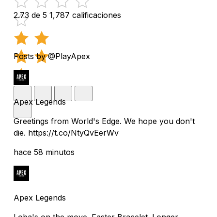
2.73 de 5
1,787 calificaciones
Posts by @PlayApex
Apex Legends
Greetings from World's Edge. We hope you don't
die. https://t.co/NtyQvEerWv
hace 58 minutos
Apex Legends
Loba's on the move. Faster Bracelet. Longer